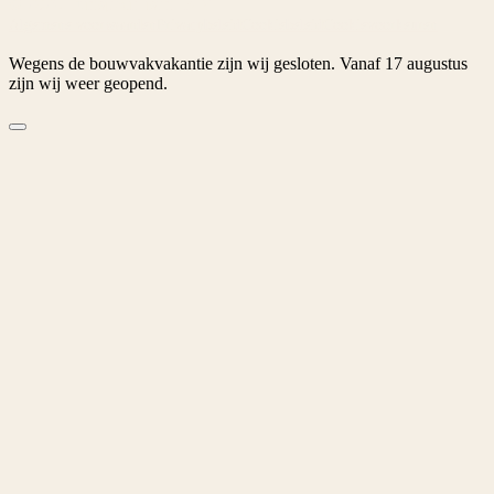
© 2026 Tuinspecialist.nl B.V.
Algemene voorwaarden
Privacybeleid
Cookiebeleid
Cookievoorkeuren
Wegens de bouwvakvakantie zijn wij gesloten. Vanaf 17 augustus
zijn wij weer geopend.