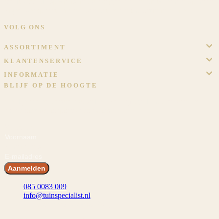
Sinds 2009 dé specialist in overkappingen en tuinschermen op maat.
Eigen werkplaats, eigen monteurs, eigen showtuin in Meijel.
VOLG ONS
ASSORTIMENT
KLANTENSERVICE
INFORMATIE
BLIJF OP DE HOOGTE
Meld je aan en ontvang voordeel! En blijf op de hoogte van het
laatste nieuws, inspiraties en acties.
Voornaam
E-mailadres
Aanmelden
085 0083 009
info@tuinspecialist.nl
Tiendschuur 1 5768 SB Meijel