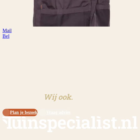
Mail
Bel
Klaar om aan jouw tuin te
beginnen?
Wij ook.
Plan je bezoek
Vraag advies