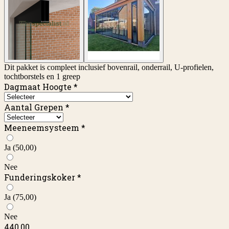
Dit pakket is compleet inclusief bovenrail, onderrail, U-profielen,
tochtborstels en 1 greep
Dagmaat Hoogte
*
Aantal Grepen
*
Meeneemsysteem
*
Ja
(50,00)
Nee
Funderingskoker
*
Ja
(75,00)
Nee
440,00