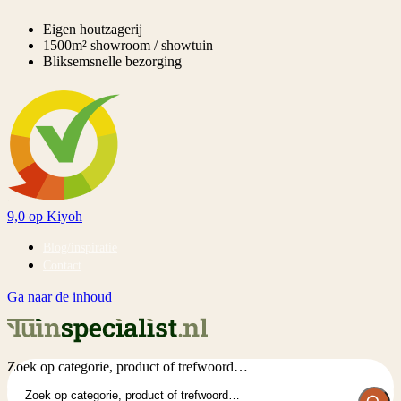
Eigen houtzagerij
1500m² showroom / showtuin
Bliksemsnelle bezorging
9,0
op Kiyoh
Blog/inspiratie
Contact
Ga naar de inhoud
Zoek op categorie, product of trefwoord…