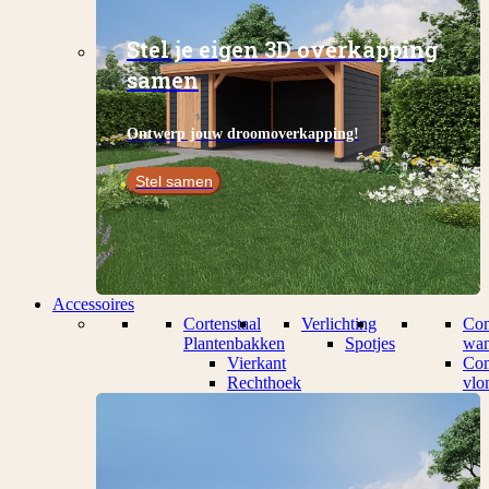
Stel je eigen 3D overkapping
samen
Ontwerp jouw droomoverkapping!
Stel samen
Accessoires
Cortenstaal
Verlichting
Com
Plantenbakken
Spotjes
wan
Vierkant
Com
Rechthoek
vlo