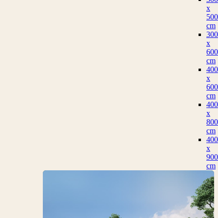
x
500
cm
300
x
600
cm
400
x
600
cm
400
x
800
cm
400
x
900
cm