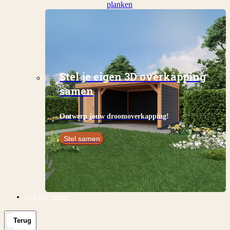
planken
Stel je eigen 3D overkapping
samen
Ontwerp jouw droomoverkapping!
Stel samen
Stel zelf samen
Terug