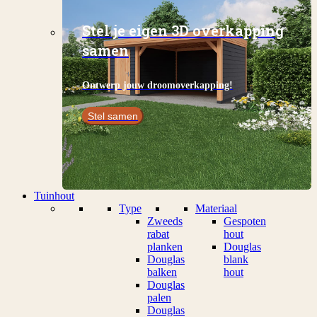
Stel je eigen 3D overkapping
samen
Ontwerp jouw droomoverkapping!
Stel samen
Tuinhout
Type
Materiaal
Zweeds
Gespoten
rabat
hout
planken
Douglas
Douglas
blank
balken
hout
Douglas
palen
Douglas