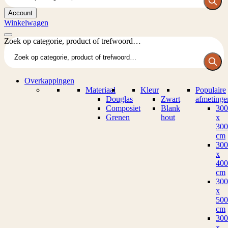
Account
Winkelwagen
Zoek op categorie, product of trefwoord…
Overkappingen
Materiaal
Kleur
Populaire
Douglas
Zwart
afmetinge
Composiet
Blank
300
Grenen
hout
x
300
cm
300
x
400
cm
300
x
500
cm
300
x