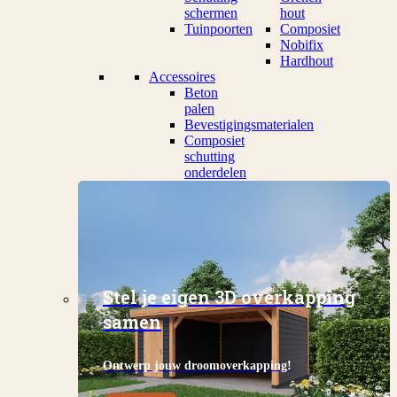
schermen
hout
Tuinpoorten
Composiet
Nobifix
Hardhout
Accessoires
Beton
palen
Bevestigingsmaterialen
Composiet
schutting
onderdelen
Stel je eigen 3D overkapping
samen
Ontwerp jouw droomoverkapping!