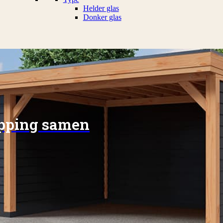
Helder glas
Donker glas
apping samen