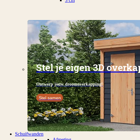
3 cm
Stel je eigen 3D overk
Ontwerp jouw droomoverkapping!
Stel samen
Schuifwanden
Afmeting