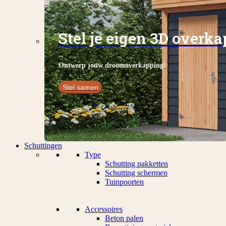
Stel je eigen 3D overk
Ontwerp jouw droomoverkapping!
Stel samen
Schuttingen
Type
Schutting pakketten
Schutting schermen
Tuinpoorten
Accessoires
Beton palen