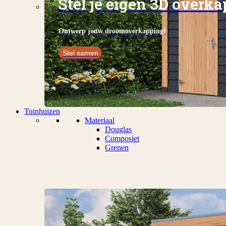
Stel je eigen 3D overk
Ontwerp jouw droomoverkapping!
Stel samen
Tuinhuizen
Materiaal
Douglas
Composiet
Grenen