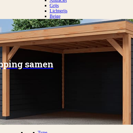
Antraciet
Grijs
Lichtgrijs
Beige
apping samen
Type