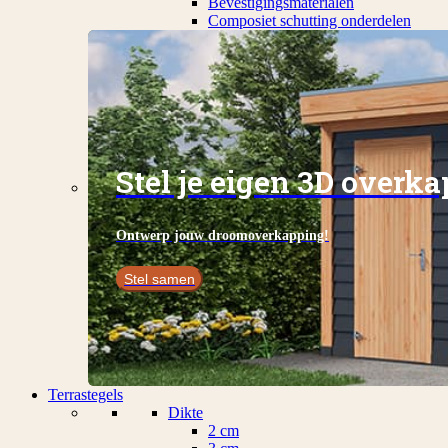
Bevestigingsmaterialen
Composiet schutting onderdelen
Stel je eigen 3D overk
Ontwerp jouw droomoverkapping!
Stel samen
Terrastegels
Dikte
2 cm