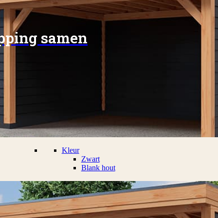
apping samen
Kleur
Zwart
Blank hout