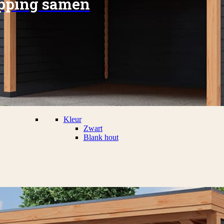
apping samen
Kleur
Zwart
Blank hout