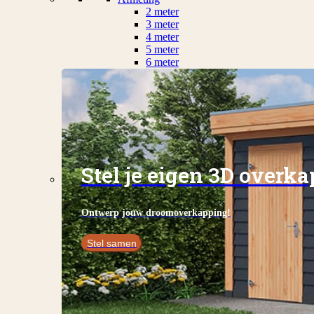
2 meter
3 meter
4 meter
5 meter
6 meter
Stel je eigen 3D overk
Ontwerp jouw droomoverkapping!
Stel samen