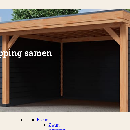
apping samen
Kleur
Zwart