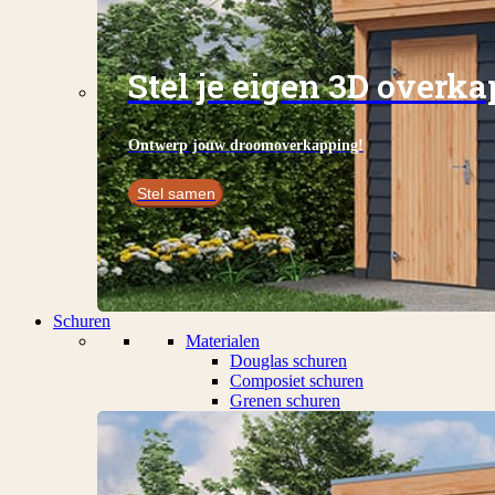
Stel je eigen 3D overk
Ontwerp jouw droomoverkapping!
Stel samen
Schuren
Materialen
Douglas schuren
Composiet schuren
Grenen schuren