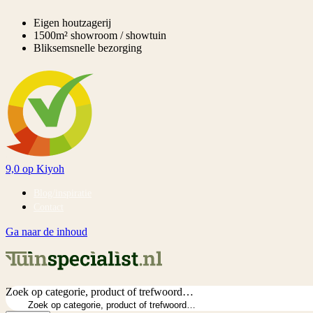
Eigen houtzagerij
1500m² showroom / showtuin
Bliksemsnelle bezorging
9,0
op Kiyoh
Blog/inspiratie
Contact
Ga naar de inhoud
Zoek op categorie, product of trefwoord…