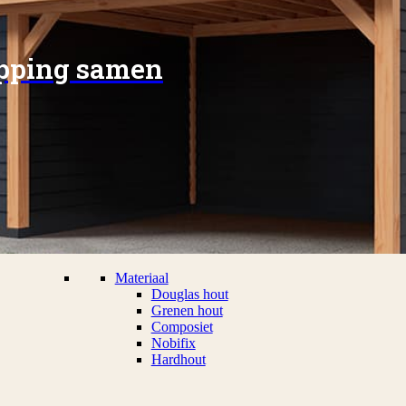
apping samen
Materiaal
Douglas hout
Grenen hout
Composiet
Nobifix
Hardhout