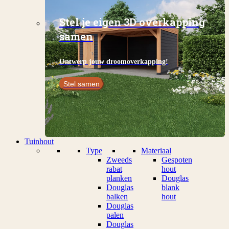
Stel je eigen 3D overkapping
samen
Ontwerp jouw droomoverkapping!
Stel samen
Tuinhout
Type
Materiaal
Zweeds
Gespoten
rabat
hout
planken
Douglas
Douglas
blank
balken
hout
Douglas
palen
Douglas