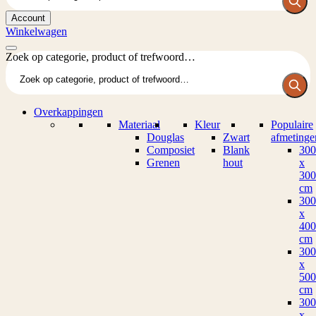
Account
Winkelwagen
Zoek op categorie, product of trefwoord…
Overkappingen
Materiaal
Kleur
Populaire
Douglas
Zwart
afmetinge
Composiet
Blank
300
Grenen
hout
x
300
cm
300
x
400
cm
300
x
500
cm
300
x