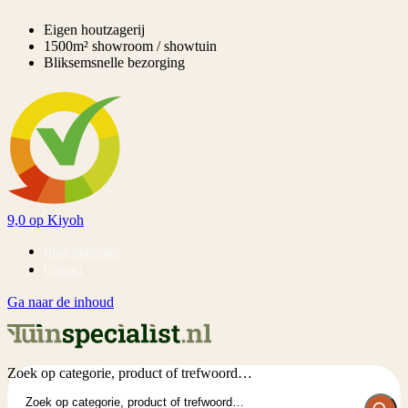
Eigen houtzagerij
1500m² showroom / showtuin
Bliksemsnelle bezorging
9,0
op Kiyoh
Blog/inspiratie
Contact
Ga naar de inhoud
Zoek op categorie, product of trefwoord…