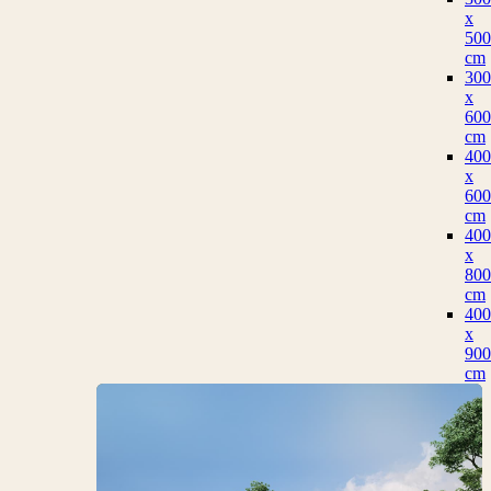
x
500
cm
300
x
600
cm
400
x
600
cm
400
x
800
cm
400
x
900
cm