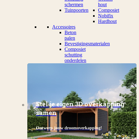
schermen
hout
Tuinpoorten
Composiet
Nobifix
Hardhout
Accessoires
Beton
palen
Bevestigingsmaterialen
Composiet
schutting
onderdelen
Stel je eigen 3D overkapping
samen
Ontwerp jouw droomoverkapping!