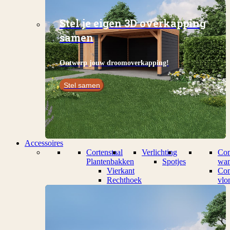
Stel je eigen 3D overkapping
samen
Ontwerp jouw droomoverkapping!
Stel samen
Accessoires
Cortenstaal
Verlichting
Com
Plantenbakken
Spotjes
wan
Vierkant
Com
Rechthoek
vlo