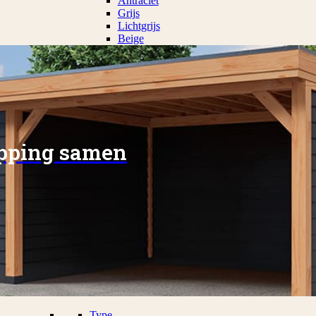
Antraciet
Grijs
Lichtgrijs
Beige
apping samen
Type