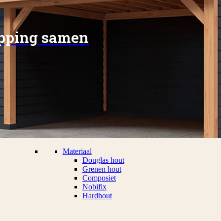
apping samen
Materiaal
Douglas hout
Grenen hout
Composiet
Nobifix
Hardhout