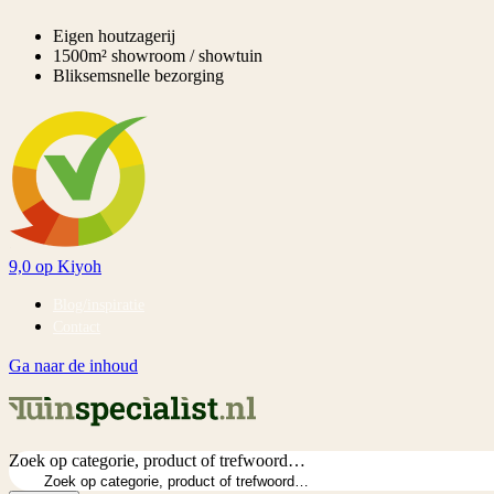
Eigen houtzagerij
1500m² showroom / showtuin
Bliksemsnelle bezorging
9,0
op Kiyoh
Blog/inspiratie
Contact
Ga naar de inhoud
Zoek op categorie, product of trefwoord…