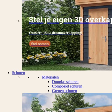
Stel je eigen 3D overk
Ontwerp jouw droomoverkapping!
Stel samen
Schuren
Materialen
Douglas schuren
Composiet schuren
Grenen schuren