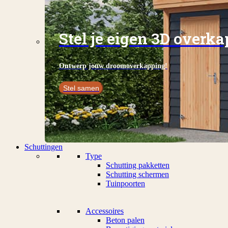
Stel je eigen 3D overk
Ontwerp jouw droomoverkapping!
Stel samen
Schuttingen
Type
Schutting pakketten
Schutting schermen
Tuinpoorten
Accessoires
Beton palen