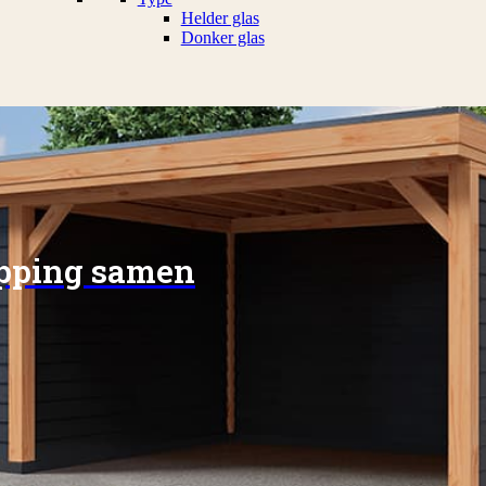
Helder glas
Donker glas
apping samen