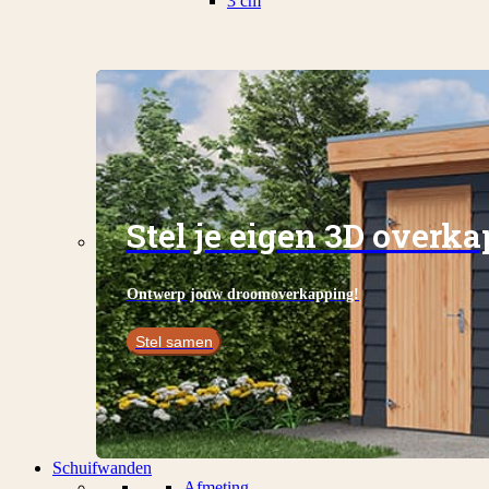
3 cm
Stel je eigen 3D overk
Ontwerp jouw droomoverkapping!
Stel samen
Schuifwanden
Afmeting