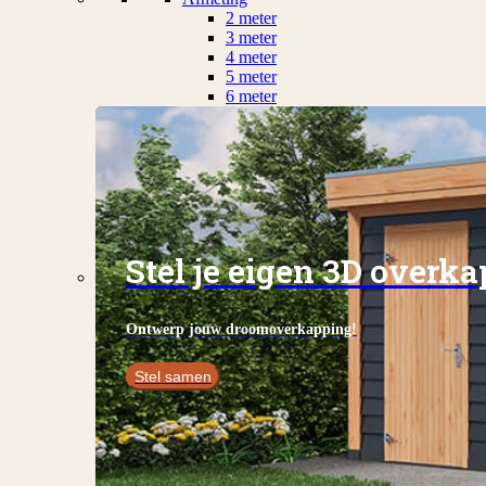
2 meter
3 meter
4 meter
5 meter
6 meter
Stel je eigen 3D overk
Ontwerp jouw droomoverkapping!
Stel samen