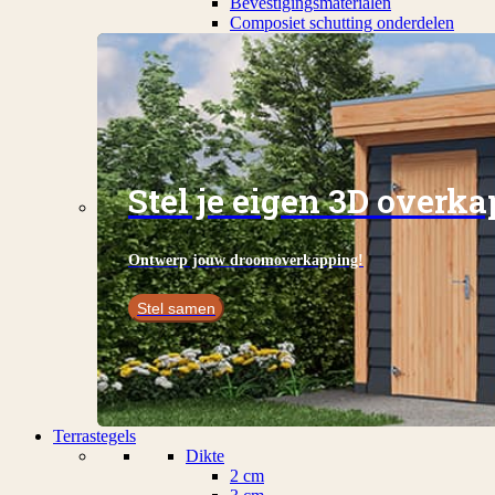
Bevestigingsmaterialen
Composiet schutting onderdelen
Stel je eigen 3D overk
Ontwerp jouw droomoverkapping!
Stel samen
Terrastegels
Dikte
2 cm