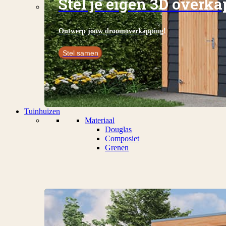
Stel je eigen 3D overk
Ontwerp jouw droomoverkapping!
Stel samen
Tuinhuizen
Materiaal
Douglas
Composiet
Grenen