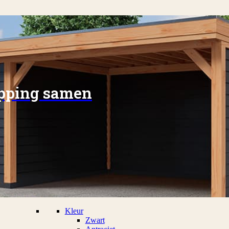
apping samen
Kleur
Zwart