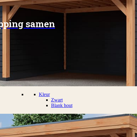
apping samen
Kleur
Zwart
Blank hout