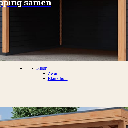
apping samen
Kleur
Zwart
Blank hout