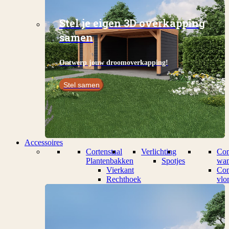
Stel je eigen 3D overkapping
samen
Ontwerp jouw droomoverkapping!
Stel samen
Accessoires
Cortenstaal
Verlichting
Com
Plantenbakken
Spotjes
wan
Vierkant
Com
Rechthoek
vlo