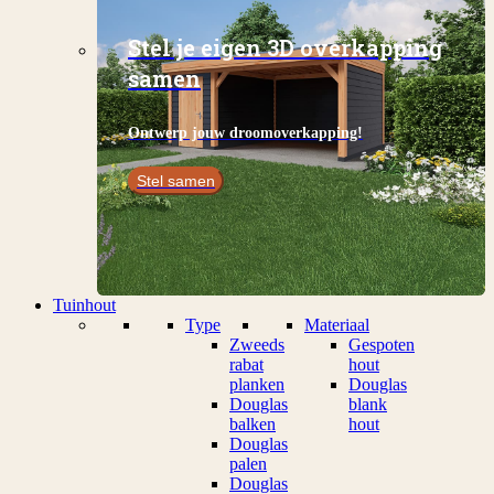
Stel je eigen 3D overkapping
samen
Ontwerp jouw droomoverkapping!
Stel samen
Tuinhout
Type
Materiaal
Zweeds
Gespoten
rabat
hout
planken
Douglas
Douglas
blank
balken
hout
Douglas
palen
Douglas