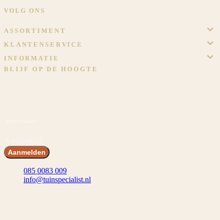
VOLG ONS
ASSORTIMENT
KLANTENSERVICE
INFORMATIE
BLIJF OP DE HOOGTE
Meld je aan en ontvang voordeel! En blijf op de hoogte van het
laatste nieuws, inspiraties en acties.
Voornaam
E-mailadres
Aanmelden
085 0083 009
info@tuinspecialist.nl
Tiendschuur 1 5768 SB Meijel
© 2026 Tuinspecialist.nl B.V.
Algemene voorwaarden
Privacybeleid
Cookiebeleid
Cookievoorkeuren