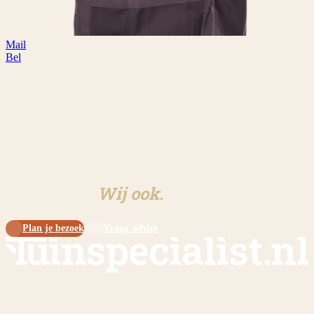
Mail
Bel
Klaar om aan jouw tuin te
beginnen?
Wij ook.
Plan je bezoek
Vraag advies
Sinds 2009 dé specialist in overkappingen en tuinschermen op maat.
Eigen werkplaats, eigen monteurs, eigen showtuin in Meijel.