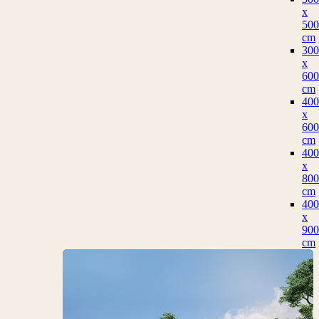
x
500
cm
300
x
600
cm
400
x
600
cm
400
x
800
cm
400
x
900
cm