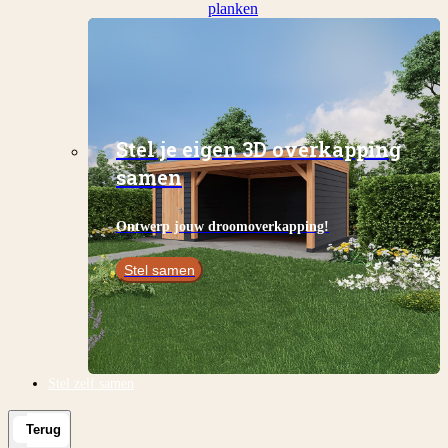
planken
Stel je eigen 3D overkapping
samen
Ontwerp jouw droomoverkapping!
Stel samen
Stel zelf samen
Terug