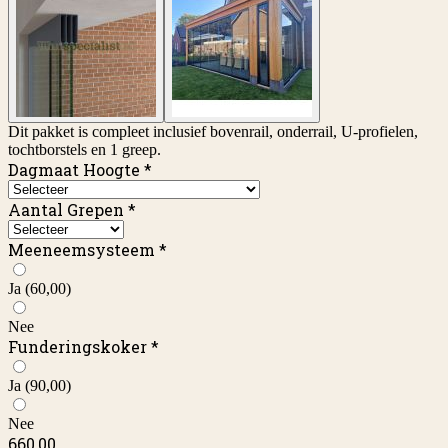
Dit pakket is compleet inclusief bovenrail, onderrail, U-profielen,
tochtborstels en 1 greep.
Dagmaat Hoogte
*
Aantal Grepen
*
Meeneemsysteem
*
Ja
(60,00)
Nee
Funderingskoker
*
Ja
(90,00)
Nee
660,00