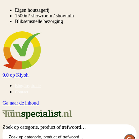
Eigen houtzagerij
1500m² showroom / showtuin
Bliksemsnelle bezorging
9,0
op Kiyoh
Blog/inspiratie
Contact
Ga naar de inhoud
Zoek op categorie, product of trefwoord…