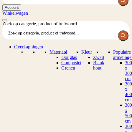
Account
Winkelwagen
Zoek op categorie, product of trefwoord…
Overkappingen
Materiaal
Kleur
Populaire
Douglas
Zwart
afmetinge
Composiet
Blank
300
Grenen
hout
x
300
cm
300
x
400
cm
300
x
500
cm
300
x