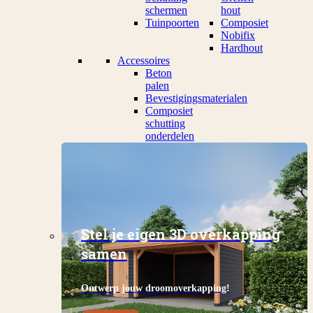
schermen
hout
Tuinpoorten
Composiet
Nobifix
Hardhout
Accessoires
Beton
palen
Bevestigingsmaterialen
Composiet
schutting
onderdelen
Stel je eigen 3D overkapping
samen
Ontwerp jouw droomoverkapping!