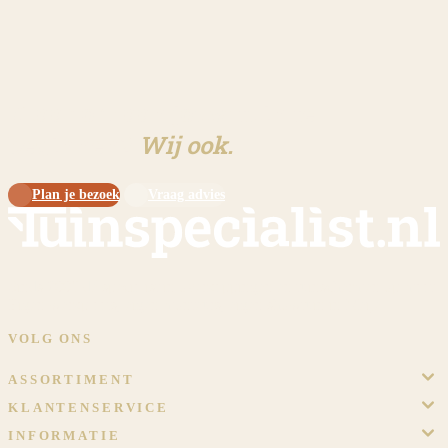
Klaar om aan jouw tuin te
beginnen?
Wij ook.
Plan je bezoek
Vraag advies
Sinds 2009 dé specialist in overkappingen en tuinschermen op maat.
Eigen werkplaats, eigen monteurs, eigen showtuin in Meijel.
VOLG ONS
ASSORTIMENT
KLANTENSERVICE
INFORMATIE