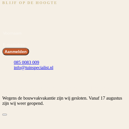
BLIJF OP DE HOOGTE
Meld je aan en ontvang voordeel! En blijf op de hoogte van het
laatste nieuws, inspiraties en acties.
Voornaam
E-mailadres
Aanmelden
085 0083 009
info@tuinspecialist.nl
Tiendschuur 1 5768 SB Meijel
© 2026 Tuinspecialist.nl B.V.
Algemene voorwaarden
Privacybeleid
Cookiebeleid
Cookievoorkeuren
Wegens de bouwvakvakantie zijn wij gesloten. Vanaf 17 augustus
zijn wij weer geopend.