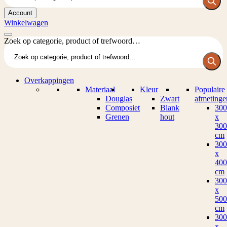
Account
Winkelwagen
Zoek op categorie, product of trefwoord…
Overkappingen
Materiaal
Kleur
Populaire
Douglas
Zwart
afmetinge
Composiet
Blank
300
Grenen
hout
x
300
cm
300
x
400
cm
300
x
500
cm
300
x