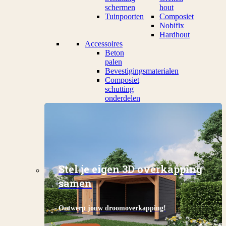
schermen
hout
Tuinpoorten
Composiet
Nobifix
Hardhout
Accessoires
Beton
palen
Bevestigingsmaterialen
Composiet
schutting
onderdelen
Stel je eigen 3D overkapping
samen
Ontwerp jouw droomoverkapping!