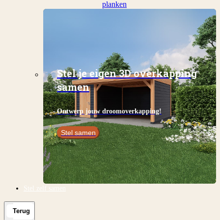
planken
Stel je eigen 3D overkapping
samen
Ontwerp jouw droomoverkapping!
Stel samen
Stel zelf samen
Terug