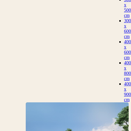
x
500
cm
300
x
600
cm
400
x
600
cm
400
x
800
cm
400
x
900
cm