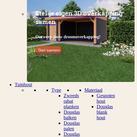
Stel je eigen 3D overkapping
samen
Ontwerp jouw droomoverkapping!
Stel samen
Tuinhout
Type
Materiaal
Zweeds
Gespoten
rabat
hout
planken
Douglas
Douglas
blank
balken
hout
Douglas
palen
Douglas