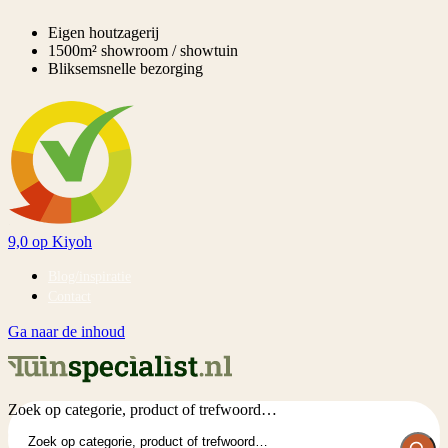
Eigen houtzagerij
1500m² showroom / showtuin
Bliksemsnelle bezorging
9,0
op Kiyoh
Blog/inspiratie
Contact
Ga naar de inhoud
Zoek op categorie, product of trefwoord…