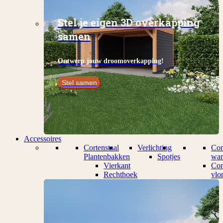
Stel je eigen 3D overkapping
samen
Ontwerp jouw droomoverkapping!
Stel samen
Accessoires
Cortenstaal
Verlichting
Com
Plantenbakken
Spotjes
wan
Vierkant
Com
Rechthoek
vlo