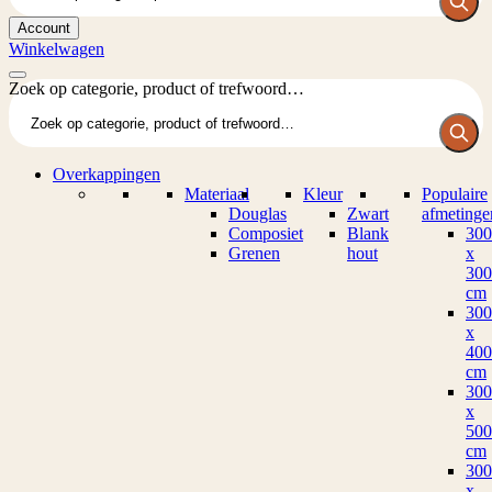
Account
Winkelwagen
Zoek op categorie, product of trefwoord…
Overkappingen
Materiaal
Kleur
Populaire
Douglas
Zwart
afmetinge
Composiet
Blank
300
Grenen
hout
x
300
cm
300
x
400
cm
300
x
500
cm
300
x