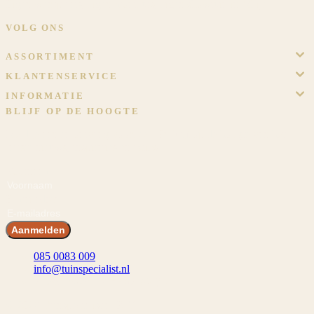
Eigen werkplaats, eigen monteurs, eigen showtuin in Meijel.
VOLG ONS
ASSORTIMENT
KLANTENSERVICE
INFORMATIE
BLIJF OP DE HOOGTE
Meld je aan en ontvang voordeel! En blijf op de hoogte van het
laatste nieuws, inspiraties en acties.
Voornaam
E-mailadres
Aanmelden
085 0083 009
info@tuinspecialist.nl
Tiendschuur 1 5768 SB Meijel
© 2026 Tuinspecialist.nl B.V.