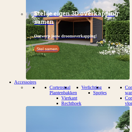
Stel je eigen 3D overkapping
samen
Ontwerp jouw droomoverkapping!
Stel samen
Accessoires
Cortenstaal
Verlichting
Com
Plantenbakken
Spotjes
wan
Vierkant
Com
Rechthoek
vlo