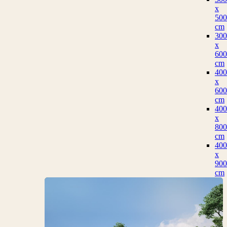
x
500
cm
300
x
600
cm
400
x
600
cm
400
x
800
cm
400
x
900
cm