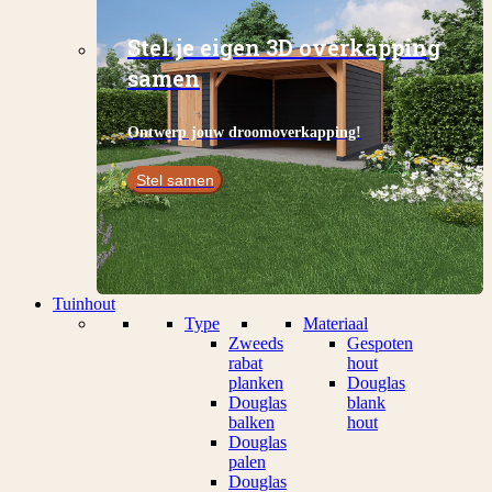
Stel je eigen 3D overkapping
samen
Ontwerp jouw droomoverkapping!
Stel samen
Tuinhout
Type
Materiaal
Zweeds
Gespoten
rabat
hout
planken
Douglas
Douglas
blank
balken
hout
Douglas
palen
Douglas