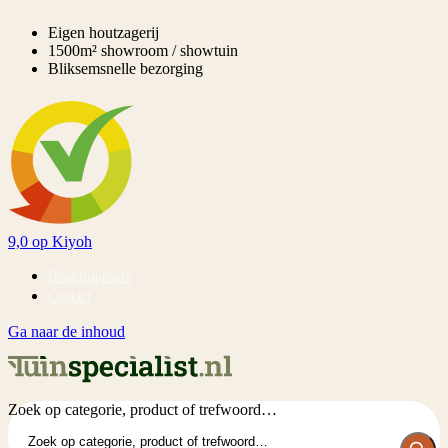
Eigen houtzagerij
1500m² showroom / showtuin
Bliksemsnelle bezorging
9,0
op Kiyoh
Blog/inspiratie
Contact
Ga naar de inhoud
Zoek op categorie, product of trefwoord…