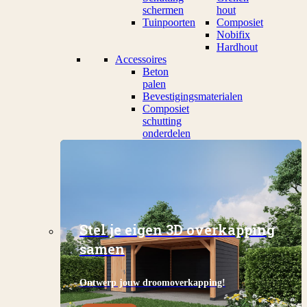
schermen
hout
Tuinpoorten
Composiet
Nobifix
Hardhout
Accessoires
Beton
palen
Bevestigingsmaterialen
Composiet
schutting
onderdelen
Stel je eigen 3D overkapping
samen
Ontwerp jouw droomoverkapping!