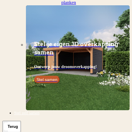
planken
Stel je eigen 3D overkapping
samen
Ontwerp jouw droomoverkapping!
Stel samen
Stel zelf samen
Terug