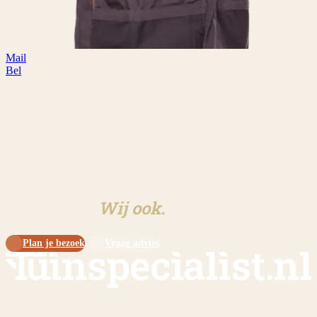
Mail
Bel
Klaar om aan jouw tuin te
beginnen?
Wij ook.
Plan je bezoek
Vraag advies
Sinds 2009 dé specialist in overkappingen en tuinschermen op maat.