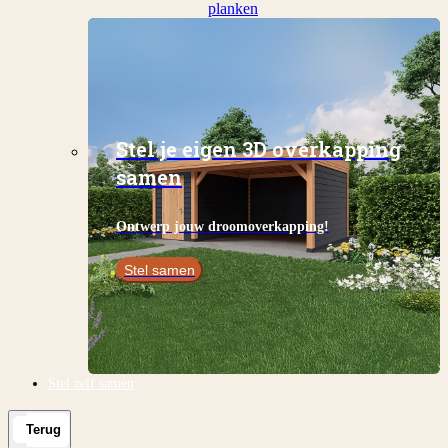
planken
Stel je eigen 3D overkapping
samen
Ontwerp jouw droomoverkapping!
Stel samen
Stel zelf samen
Terug