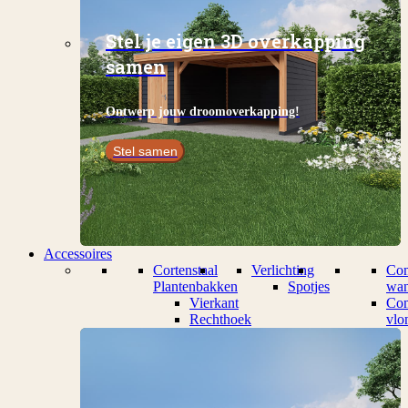
Stel je eigen 3D overkapping
samen
Ontwerp jouw droomoverkapping!
Stel samen
Accessoires
Cortenstaal
Verlichting
Com
Plantenbakken
Spotjes
wan
Vierkant
Com
Rechthoek
vlo