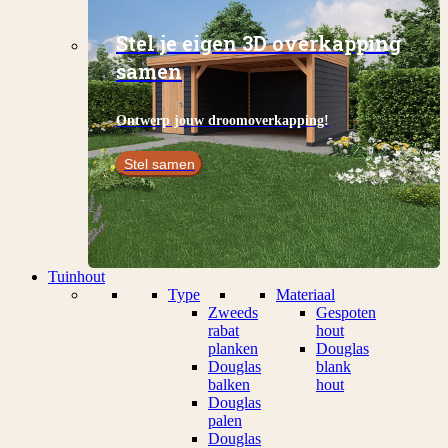
Stel je eigen 3D overkapping
samen
Ontwerp jouw droomoverkapping!
Stel samen
Tuinhout
Type
Materiaal
Zweeds
Gespoten
rabat
hout
planken
Douglas
Douglas
blank
balken
hout
Douglas
palen
Douglas