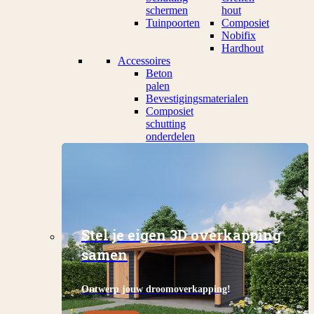
schermen
hout
Tuinpoorten
Composiet
Nobifix
Hardhout
Accessoires
Beton
palen
Bevestigingsmaterialen
Composiet
schutting
onderdelen
Stel je eigen 3D overkapping
samen
Ontwerp jouw droomoverkapping!