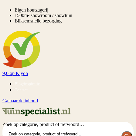
Eigen houtzagerij
1500m² showroom / showtuin
Bliksemsnelle bezorging
9,0
op Kiyoh
Blog/inspiratie
Contact
Ga naar de inhoud
Zoek op categorie, product of trefwoord…