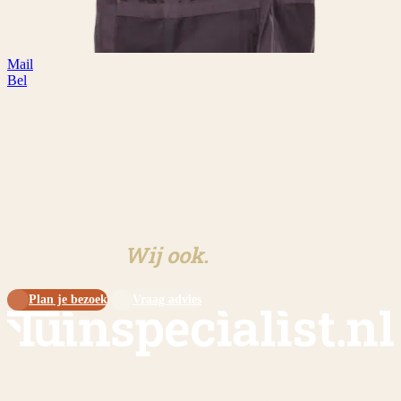
Mail
Bel
Klaar om aan jouw tuin te
beginnen?
Wij ook.
Plan je bezoek
Vraag advies
Sinds 2009 dé specialist in overkappingen en tuinschermen op maat.
Eigen werkplaats, eigen monteurs, eigen showtuin in Meijel.