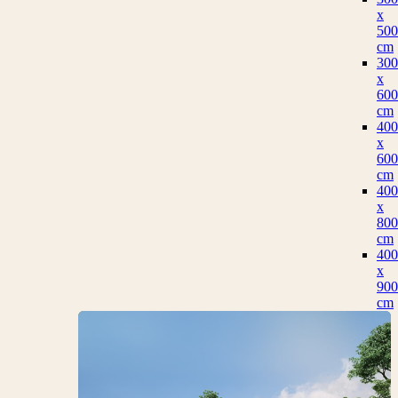
x
500
cm
300
x
600
cm
400
x
600
cm
400
x
800
cm
400
x
900
cm