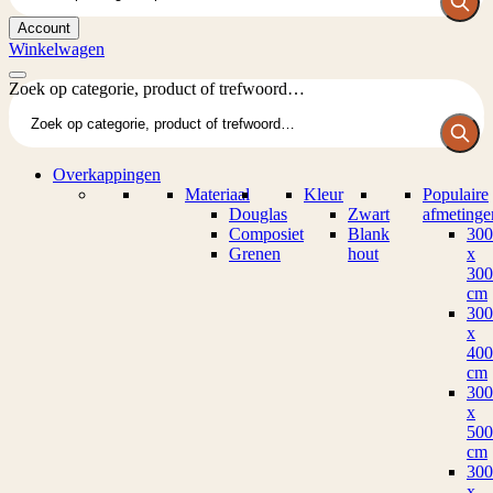
Account
Winkelwagen
Zoek op categorie, product of trefwoord…
Overkappingen
Materiaal
Kleur
Populaire
Douglas
Zwart
afmetinge
Composiet
Blank
300
Grenen
hout
x
300
cm
300
x
400
cm
300
x
500
cm
300
x