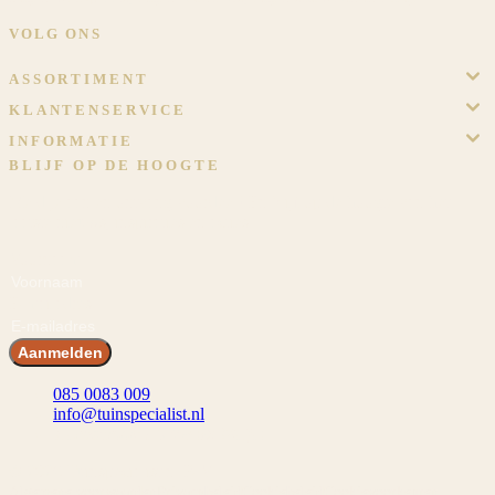
VOLG ONS
ASSORTIMENT
KLANTENSERVICE
INFORMATIE
BLIJF OP DE HOOGTE
Meld je aan en ontvang voordeel! En blijf op de hoogte van het
laatste nieuws, inspiraties en acties.
Voornaam
E-mailadres
Aanmelden
085 0083 009
info@tuinspecialist.nl
Tiendschuur 1 5768 SB Meijel
© 2026 Tuinspecialist.nl B.V.
Algemene voorwaarden
Privacybeleid
Cookiebeleid
Cookievoorkeuren