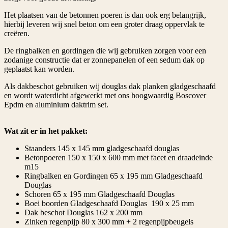
Het plaatsen van de betonnen poeren is dan ook erg belangrijk,
hierbij leveren wij snel beton om een groter draag oppervlak te
creëren.
De ringbalken en gordingen die wij gebruiken zorgen voor een
zodanige constructie dat er zonnepanelen of een sedum dak op
geplaatst kan worden.
Als dakbeschot gebruiken wij douglas dak planken gladgeschaafd
en wordt waterdicht afgewerkt met ons hoogwaardig Boscover
Epdm en aluminium daktrim set.
Wat zit er in het pakket:
Staanders 145 x 145 mm gladgeschaafd douglas
Betonpoeren 150 x 150 x 600 mm met facet en draadeinde
m15
Ringbalken en Gordingen 65 x 195 mm Gladgeschaafd
Douglas
Schoren 65 x 195 mm Gladgeschaafd Douglas
Boei boorden Gladgeschaafd Douglas 190 x 25 mm
Dak beschot Douglas 162 x 200 mm
Zinken regenpijp 80 x 300 mm + 2 regenpijpbeugels