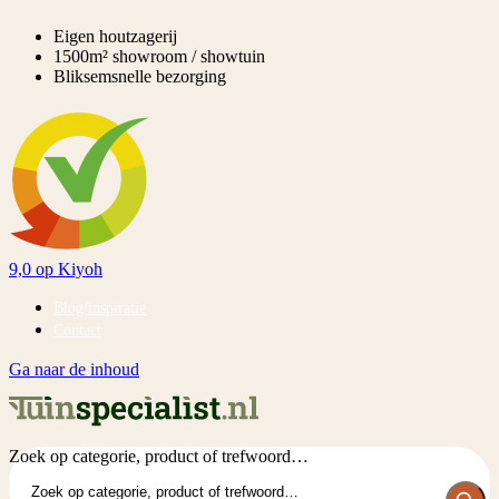
Eigen houtzagerij
1500m² showroom / showtuin
Bliksemsnelle bezorging
9,0
op Kiyoh
Blog/inspiratie
Contact
Ga naar de inhoud
Zoek op categorie, product of trefwoord…