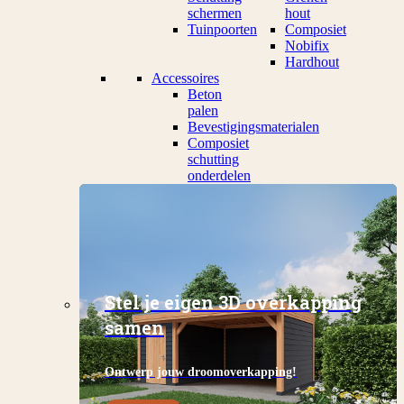
schermen
hout
Tuinpoorten
Composiet
Nobifix
Hardhout
Accessoires
Beton
palen
Bevestigingsmaterialen
Composiet
schutting
onderdelen
Stel je eigen 3D overkapping
samen
Ontwerp jouw droomoverkapping!