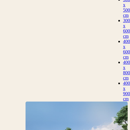
x
500
cm
300
x
600
cm
400
x
600
cm
400
x
800
cm
400
x
900
cm