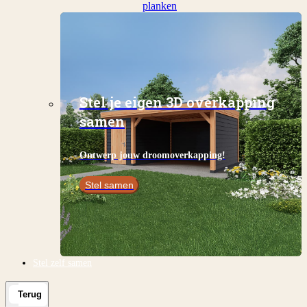
planken
Stel je eigen 3D overkapping
samen
Ontwerp jouw droomoverkapping!
Stel samen
Stel zelf samen
Terug