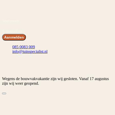
Meld je aan en ontvang voordeel! En blijf op de hoogte van het
laatste nieuws, inspiraties en acties.
Voornaam
E-mailadres
Aanmelden
085 0083 009
info@tuinspecialist.nl
Tiendschuur 1 5768 SB Meijel
© 2026 Tuinspecialist.nl B.V.
Algemene voorwaarden
Privacybeleid
Cookiebeleid
Cookievoorkeuren
Wegens de bouwvakvakantie zijn wij gesloten. Vanaf 17 augustus
zijn wij weer geopend.