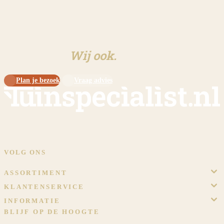
Klaar om aan jouw tuin te
beginnen?
Wij ook.
Plan je bezoek
Vraag advies
Sinds 2009 dé specialist in overkappingen en tuinschermen op maat.
Eigen werkplaats, eigen monteurs, eigen showtuin in Meijel.
VOLG ONS
ASSORTIMENT
KLANTENSERVICE
INFORMATIE
BLIJF OP DE HOOGTE