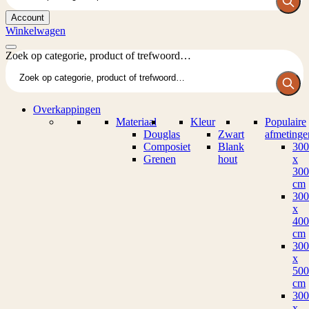
Account
Winkelwagen
Zoek op categorie, product of trefwoord…
Overkappingen
Materiaal
Kleur
Populaire
Douglas
Zwart
afmetinge
Composiet
Blank
300
Grenen
hout
x
300
cm
300
x
400
cm
300
x
500
cm
300
x