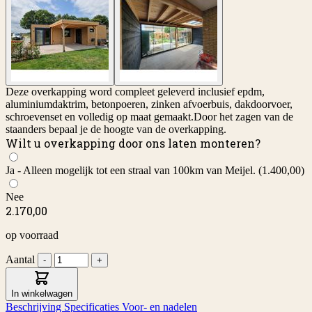
Deze overkapping word compleet geleverd inclusief epdm,
aluminiumdaktrim, betonpoeren, zinken afvoerbuis, dakdoorvoer,
schroevenset en volledig op maat gemaakt.Door het zagen van de
staanders bepaal je de hoogte van de overkapping.
Wilt u overkapping door ons laten monteren?
Ja - Alleen mogelijk tot een straal van 100km van Meijel.
(1.400,00)
Nee
2.170,00
op voorraad
Aantal
-
+
In winkelwagen
Beschrijving
Specificaties
Voor- en nadelen