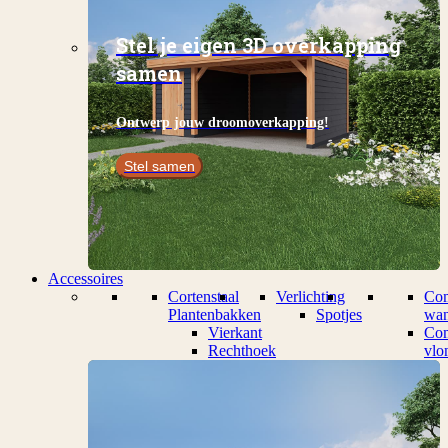
Stel je eigen 3D overkapping
samen
Ontwerp jouw droomoverkapping!
Stel samen
Accessoires
Cortenstaal
Verlichting
Com
Plantenbakken
Spotjes
wan
Vierkant
Com
Rechthoek
vlo