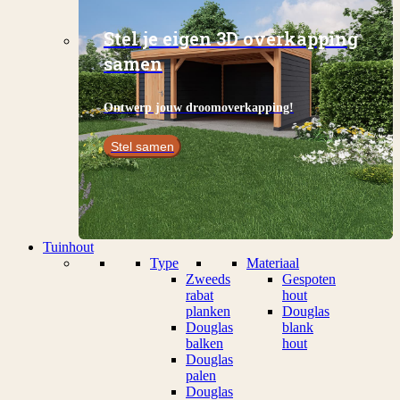
Stel je eigen 3D overkapping
samen
Ontwerp jouw droomoverkapping!
Stel samen
Tuinhout
Type
Materiaal
Zweeds
Gespoten
rabat
hout
planken
Douglas
Douglas
blank
balken
hout
Douglas
palen
Douglas