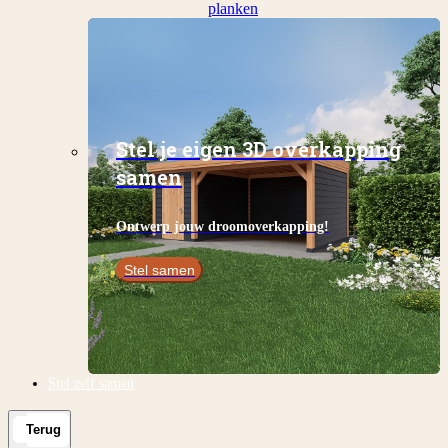
planken
Stel je eigen 3D overkapping
samen
Ontwerp jouw droomoverkapping!
Stel samen
Stel zelf samen
Terug