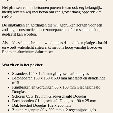
Het plaatsen van de betonnen poeren is dan ook erg belangrijk,
hierbij leveren wij snel beton om een groter draag oppervlak te
creëren.
De ringbalken en gordingen die wij gebruiken zorgen voor een
zodanige constructie dat er zonnepanelen of een sedum dak op
geplaatst kan worden.
Als dakbeschot gebruiken wij douglas dak planken gladgeschaafd
en wordt waterdicht afgewerkt met ons hoogwaardig Boscover
Epdm en aluminium daktrim set.
Wat zit er in het pakket:
Staanders 145 x 145 mm gladgeschaafd douglas
Betonpoeren 150 x 150 x 600 mm met facet en draadeinde
m15
Ringbalken en Gordingen 65 x 160 mm Gladgeschaafd
Douglas
Schoren 65 x 195 mm Gladgeschaafd Douglas
Boei boorden Gladgeschaafd Douglas 190 x 25 mm
Dak beschot Douglas 162 x 200 mm
Zinken regenpijp 80 x 300 mm + 2 regenpijpbeugels