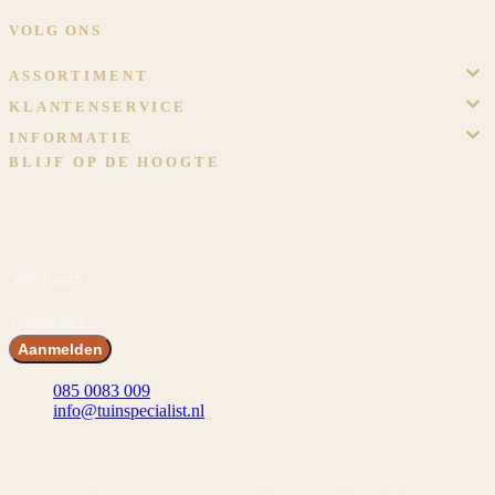
VOLG ONS
ASSORTIMENT
KLANTENSERVICE
INFORMATIE
BLIJF OP DE HOOGTE
Meld je aan en ontvang voordeel! En blijf op de hoogte van het
laatste nieuws, inspiraties en acties.
Voornaam
E-mailadres
Aanmelden
085 0083 009
info@tuinspecialist.nl
Tiendschuur 1 5768 SB Meijel
© 2026 Tuinspecialist.nl B.V.
Algemene voorwaarden
Privacybeleid
Cookiebeleid
Cookievoorkeuren