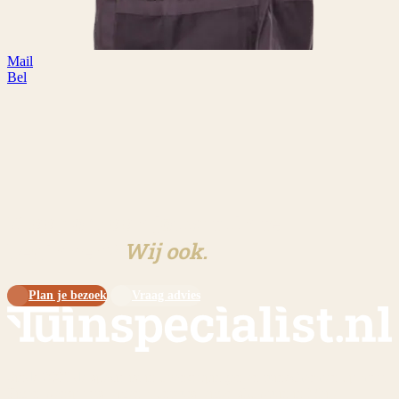
Mail
Bel
Klaar om aan jouw tuin te
beginnen?
Wij ook.
Plan je bezoek
Vraag advies
Sinds 2009 dé specialist in overkappingen en tuinschermen op maat.
Eigen werkplaats, eigen monteurs, eigen showtuin in Meijel.