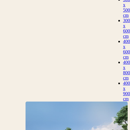
x
500
cm
300
x
600
cm
400
x
600
cm
400
x
800
cm
400
x
900
cm