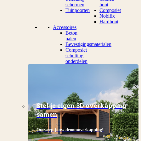
schermen
hout
Tuinpoorten
Composiet
Nobifix
Hardhout
Accessoires
Beton
palen
Bevestigingsmaterialen
Composiet
schutting
onderdelen
Stel je eigen 3D overkapping
samen
Ontwerp jouw droomoverkapping!