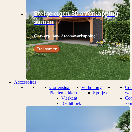
Stel je eigen 3D overkapping
samen
Ontwerp jouw droomoverkapping!
Stel samen
Accessoires
Cortenstaal
Verlichting
Com
Plantenbakken
Spotjes
wan
Vierkant
Com
Rechthoek
vlo