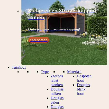
Stel je eigen 3D overkapping
samen
Ontwerp jouw droomoverkapping!
Stel samen
Tuinhout
Type
Materiaal
Zweeds
Gespoten
rabat
hout
planken
Douglas
Douglas
blank
balken
hout
Douglas
palen
Douglas