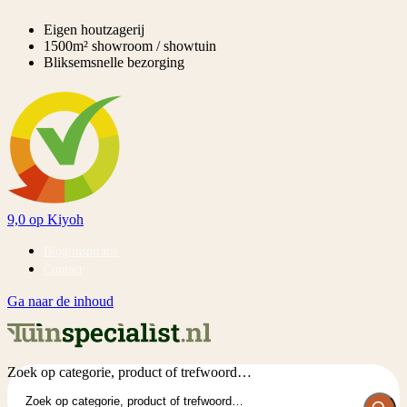
Eigen houtzagerij
1500m² showroom / showtuin
Bliksemsnelle bezorging
9,0
op Kiyoh
Blog/inspiratie
Contact
Ga naar de inhoud
Zoek op categorie, product of trefwoord…