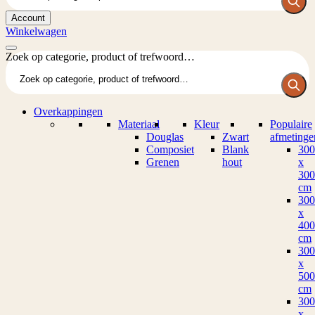
Account
Winkelwagen
Zoek op categorie, product of trefwoord…
Overkappingen
Materiaal
Kleur
Populaire
Douglas
Zwart
afmetinge
Composiet
Blank
300
Grenen
hout
x
300
cm
300
x
400
cm
300
x
500
cm
300
x