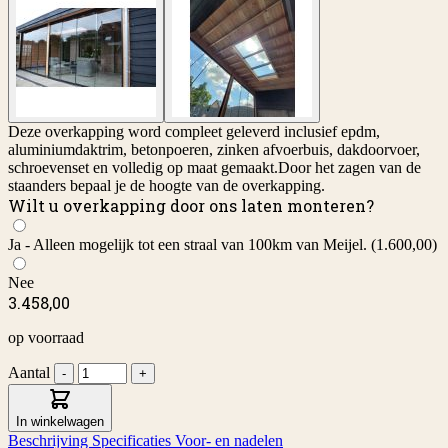
Deze overkapping word compleet geleverd inclusief epdm,
aluminiumdaktrim, betonpoeren, zinken afvoerbuis, dakdoorvoer,
schroevenset en volledig op maat gemaakt.Door het zagen van de
staanders bepaal je de hoogte van de overkapping.
Wilt u overkapping door ons laten monteren?
Ja - Alleen mogelijk tot een straal van 100km van Meijel.
(1.600,00)
Nee
3.458,00
op voorraad
Aantal
-
+
In winkelwagen
Beschrijving
Specificaties
Voor- en nadelen