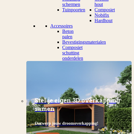
schermen
hout
Tuinpoorten
Composiet
Nobifix
Hardhout
Accessoires
Beton
palen
Bevestigingsmaterialen
Composiet
schutting
onderdelen
Stel je eigen 3D overkapping
samen
Ontwerp jouw droomoverkapping!