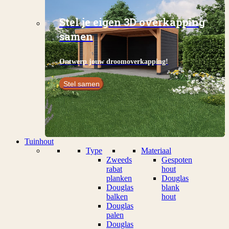
Stel je eigen 3D overkapping
samen
Ontwerp jouw droomoverkapping!
Stel samen
Tuinhout
Type
Materiaal
Zweeds
Gespoten
rabat
hout
planken
Douglas
Douglas
blank
balken
hout
Douglas
palen
Douglas