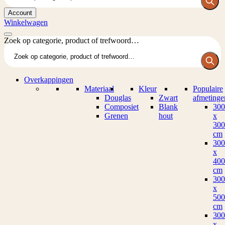
Account
Winkelwagen
Zoek op categorie, product of trefwoord…
Overkappingen
Materiaal
Kleur
Populaire
Douglas
Zwart
afmetinge
Composiet
Blank
300
Grenen
hout
x
300
cm
300
x
400
cm
300
x
500
cm
300
x