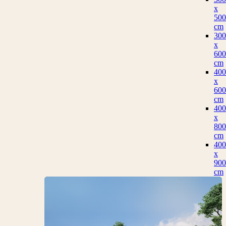
x
500
cm
300
x
600
cm
400
x
600
cm
400
x
800
cm
400
x
900
cm