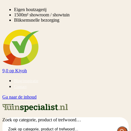
Eigen houtzagerij
1500m² showroom / showtuin
Bliksemsnelle bezorging
9,0
op Kiyoh
Blog/inspiratie
Contact
Ga naar de inhoud
Zoek op categorie, product of trefwoord…