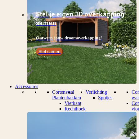
Stel je eigen 3D overkapping
samen
Ontwerp jouw droomoverkapping!
Stel samen
Accessoires
Cortenstaal
Verlichting
Com
Plantenbakken
Spotjes
wan
Vierkant
Com
Rechthoek
vlo