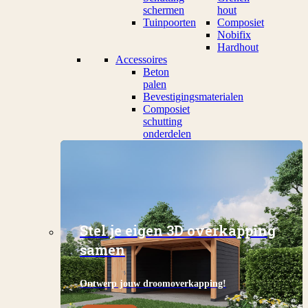
schermen
hout
Tuinpoorten
Composiet
Nobifix
Hardhout
Accessoires
Beton
palen
Bevestigingsmaterialen
Composiet
schutting
onderdelen
Stel je eigen 3D overkapping
samen
Ontwerp jouw droomoverkapping!