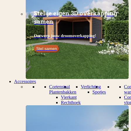
Stel je eigen 3D overkapping
samen
Ontwerp jouw droomoverkapping!
Stel samen
Accessoires
Cortenstaal
Verlichting
Com
Plantenbakken
Spotjes
wan
Vierkant
Com
Rechthoek
vlo