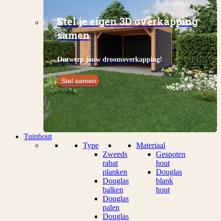
Stel je eigen 3D overkapping
samen
Ontwerp jouw droomoverkapping!
Stel samen
Tuinhout
Type
Materiaal
Zweeds
Gespoten
rabat
hout
planken
Douglas
Douglas
blank
balken
hout
Douglas
palen
Douglas