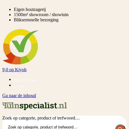
Eigen houtzagerij
1500m² showroom / showtuin
Bliksemsnelle bezorging
9,0
op Kiyoh
Blog/inspiratie
Contact
Ga naar de inhoud
Zoek op categorie, product of trefwoord…