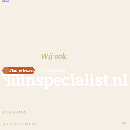
Klaar om aan jouw tuin te
beginnen?
Wij ook.
Plan je bezoek
Vraag advies
Sinds 2009 dé specialist in overkappingen en tuinschermen op maat.
Eigen werkplaats, eigen monteurs, eigen showtuin in Meijel.
VOLG ONS
ASSORTIMENT