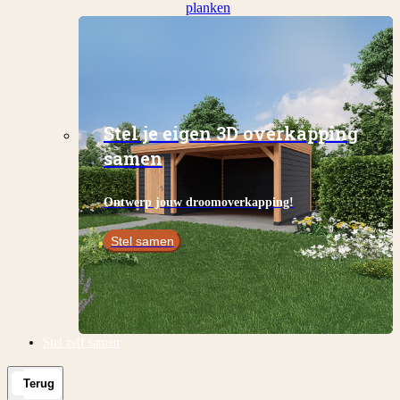
planken
Stel je eigen 3D overkapping
samen
Ontwerp jouw droomoverkapping!
Stel samen
Stel zelf samen
Terug