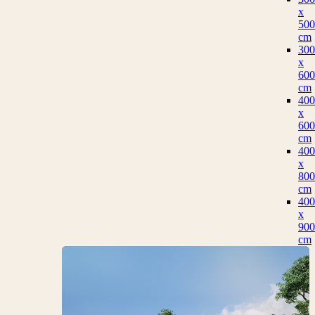
x
500
cm
300
x
600
cm
400
x
600
cm
400
x
800
cm
400
x
900
cm