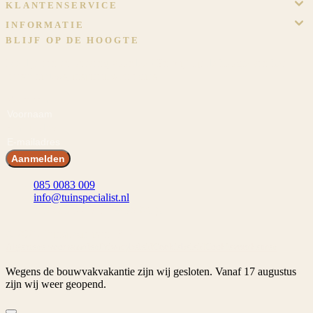
KLANTENSERVICE
INFORMATIE
BLIJF OP DE HOOGTE
Meld je aan en ontvang voordeel! En blijf op de hoogte van het
laatste nieuws, inspiraties en acties.
Voornaam
E-mailadres
Aanmelden
085 0083 009
info@tuinspecialist.nl
Tiendschuur 1 5768 SB Meijel
© 2026 Tuinspecialist.nl B.V.
Algemene voorwaarden
Privacybeleid
Cookiebeleid
Cookievoorkeuren
Wegens de bouwvakvakantie zijn wij gesloten. Vanaf 17 augustus
zijn wij weer geopend.