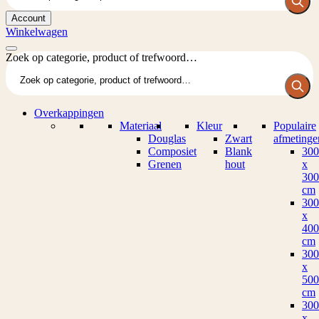
Account
Winkelwagen
Zoek op categorie, product of trefwoord…
Overkappingen
Materiaal
Kleur
Populaire
Douglas
Zwart
afmetinge
Composiet
Blank
300
Grenen
hout
x
300
cm
300
x
400
cm
300
x
500
cm
300
x