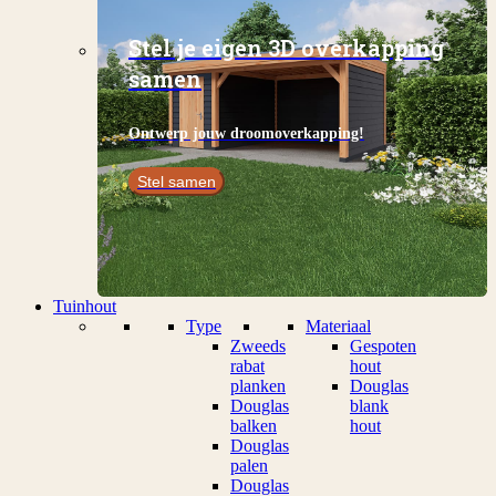
Stel je eigen 3D overkapping
samen
Ontwerp jouw droomoverkapping!
Stel samen
Tuinhout
Type
Materiaal
Zweeds
Gespoten
rabat
hout
planken
Douglas
Douglas
blank
balken
hout
Douglas
palen
Douglas