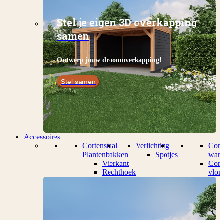
Stel je eigen 3D overkapping
samen
Ontwerp jouw droomoverkapping!
Stel samen
Accessoires
Cortenstaal
Verlichting
Com
Plantenbakken
Spotjes
wan
Vierkant
Com
Rechthoek
vlo