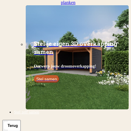
planken
Stel je eigen 3D overkapping
samen
Ontwerp jouw droomoverkapping!
Stel samen
Stel zelf samen
Terug