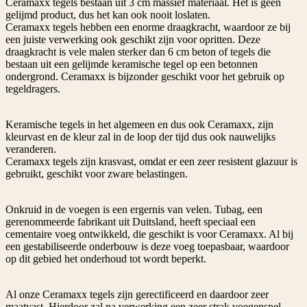
Ceramaxx tegels bestaan uit 3 cm massief materiaal. Het is geen
gelijmd product, dus het kan ook nooit loslaten.
Ceramaxx tegels hebben een enorme draagkracht, waardoor ze bij
een juiste verwerking ook geschikt zijn voor opritten. Deze
draagkracht is vele malen sterker dan 6 cm beton of tegels die
bestaan uit een gelijmde keramische tegel op een betonnen
ondergrond. Ceramaxx is bijzonder geschikt voor het gebruik op
tegeldragers.
Keramische tegels in het algemeen en dus ook Ceramaxx, zijn
kleurvast en de kleur zal in de loop der tijd dus ook nauwelijks
veranderen.
Ceramaxx tegels zijn krasvast, omdat er een zeer resistent glazuur is
gebruikt, geschikt voor zware belastingen.
Onkruid in de voegen is een ergernis van velen. Tubag, een
gerenommeerde fabrikant uit Duitsland, heeft speciaal een
cementaire voeg ontwikkeld, die geschikt is voor Ceramaxx. Al bij
een gestabiliseerde onderbouw is deze voeg toepasbaar, waardoor
op dit gebied het onderhoud tot wordt beperkt.
Al onze Ceramaxx tegels zijn gerectificeerd en daardoor zeer
maatvast. Hierdoor zal na verwerking een zeer strak voegenspel