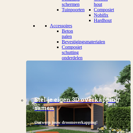
schermen
hout
Tuinpoorten
Composiet
Nobifix
Hardhout
Accessoires
Beton
palen
Bevestigingsmaterialen
Composiet
schutting
onderdelen
Stel je eigen 3D overkapping
samen
Ontwerp jouw droomoverkapping!