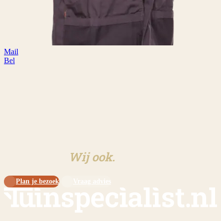
Mail
Bel
Klaar om aan jouw tuin te
beginnen?
Wij ook.
Plan je bezoek
Vraag advies