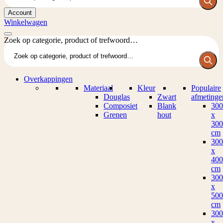
Account
Winkelwagen
Zoek op categorie, product of trefwoord…
Overkappingen
Materiaal
Kleur
Populaire
Douglas
Zwart
afmetinge
Composiet
Blank
300
Grenen
hout
x
300
cm
300
x
400
cm
300
x
500
cm
300
x