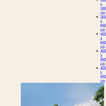
x
500
cm
300
x
600
cm
400
x
600
cm
400
x
800
cm
400
x
900
cm