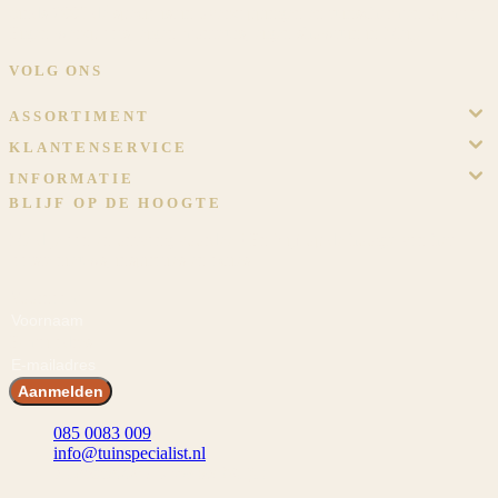
Sinds 2009 dé specialist in overkappingen en tuinschermen op maat.
Eigen werkplaats, eigen monteurs, eigen showtuin in Meijel.
VOLG ONS
ASSORTIMENT
KLANTENSERVICE
INFORMATIE
BLIJF OP DE HOOGTE
Meld je aan en ontvang voordeel! En blijf op de hoogte van het
laatste nieuws, inspiraties en acties.
Voornaam
E-mailadres
Aanmelden
085 0083 009
info@tuinspecialist.nl
Tiendschuur 1 5768 SB Meijel