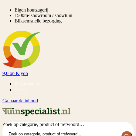
Eigen houtzagerij
1500m² showroom / showtuin
Bliksemsnelle bezorging
9,0
op Kiyoh
Blog/inspiratie
Contact
Ga naar de inhoud
Zoek op categorie, product of trefwoord…