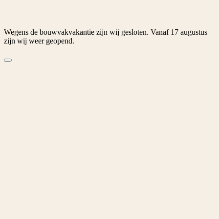
© 2026 Tuinspecialist.nl B.V.
Algemene voorwaarden
Privacybeleid
Cookiebeleid
Cookievoorkeuren
Wegens de bouwvakvakantie zijn wij gesloten. Vanaf 17 augustus
zijn wij weer geopend.