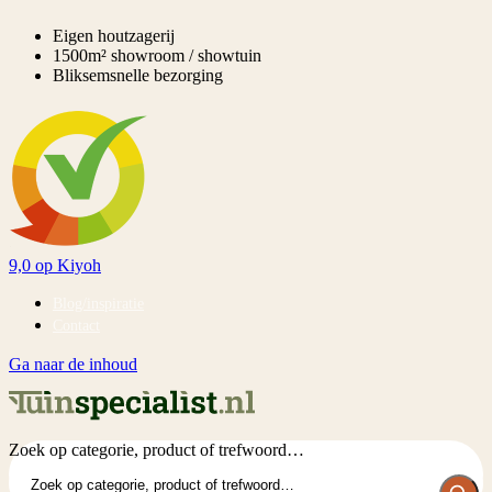
Eigen houtzagerij
1500m² showroom / showtuin
Bliksemsnelle bezorging
9,0
op Kiyoh
Blog/inspiratie
Contact
Ga naar de inhoud
Zoek op categorie, product of trefwoord…