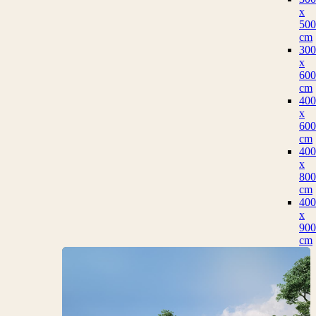
x
500
cm
300
x
600
cm
400
x
600
cm
400
x
800
cm
400
x
900
cm