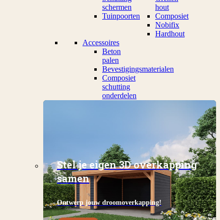
schermen
hout
Tuinpoorten
Composiet
Nobifix
Hardhout
Accessoires
Beton
palen
Bevestigingsmaterialen
Composiet
schutting
onderdelen
Stel je eigen 3D overkapping
samen
Ontwerp jouw droomoverkapping!