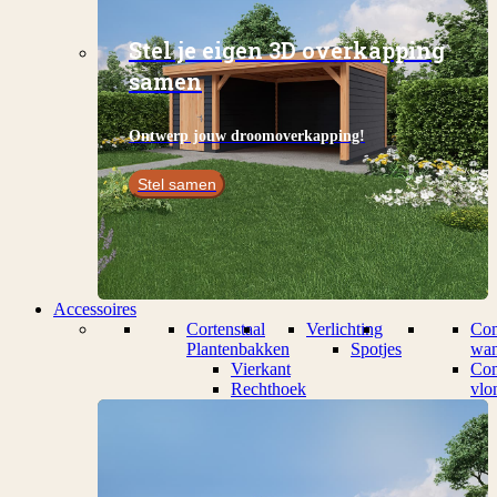
Stel je eigen 3D overkapping
samen
Ontwerp jouw droomoverkapping!
Stel samen
Accessoires
Cortenstaal
Verlichting
Com
Plantenbakken
Spotjes
wan
Vierkant
Com
Rechthoek
vlo