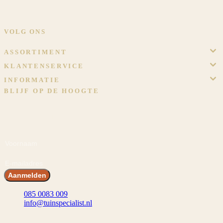
Sinds 2009 dé specialist in overkappingen en tuinschermen op maat.
Eigen werkplaats, eigen monteurs, eigen showtuin in Meijel.
VOLG ONS
ASSORTIMENT
KLANTENSERVICE
INFORMATIE
BLIJF OP DE HOOGTE
Meld je aan en ontvang voordeel! En blijf op de hoogte van het
laatste nieuws, inspiraties en acties.
Voornaam
E-mailadres
Aanmelden
085 0083 009
info@tuinspecialist.nl
Tiendschuur 1 5768 SB Meijel