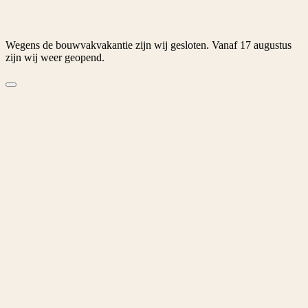
© 2026 Tuinspecialist.nl B.V.
Algemene voorwaarden
Privacybeleid
Cookiebeleid
Cookievoorkeuren
Wegens de bouwvakvakantie zijn wij gesloten. Vanaf 17 augustus
zijn wij weer geopend.