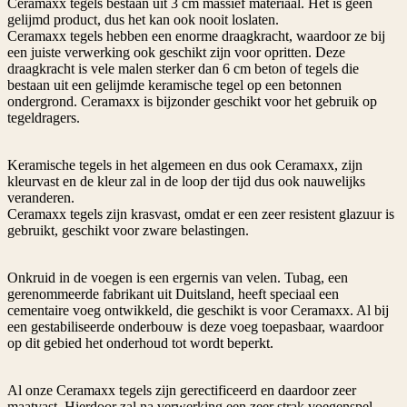
Ceramaxx tegels bestaan uit 3 cm massief materiaal. Het is geen
gelijmd product, dus het kan ook nooit loslaten.
Ceramaxx tegels hebben een enorme draagkracht, waardoor ze bij
een juiste verwerking ook geschikt zijn voor opritten. Deze
draagkracht is vele malen sterker dan 6 cm beton of tegels die
bestaan uit een gelijmde keramische tegel op een betonnen
ondergrond. Ceramaxx is bijzonder geschikt voor het gebruik op
tegeldragers.
Keramische tegels in het algemeen en dus ook Ceramaxx, zijn
kleurvast en de kleur zal in de loop der tijd dus ook nauwelijks
veranderen.
Ceramaxx tegels zijn krasvast, omdat er een zeer resistent glazuur is
gebruikt, geschikt voor zware belastingen.
Onkruid in de voegen is een ergernis van velen. Tubag, een
gerenommeerde fabrikant uit Duitsland, heeft speciaal een
cementaire voeg ontwikkeld, die geschikt is voor Ceramaxx. Al bij
een gestabiliseerde onderbouw is deze voeg toepasbaar, waardoor
op dit gebied het onderhoud tot wordt beperkt.
Al onze Ceramaxx tegels zijn gerectificeerd en daardoor zeer
maatvast. Hierdoor zal na verwerking een zeer strak voegenspel