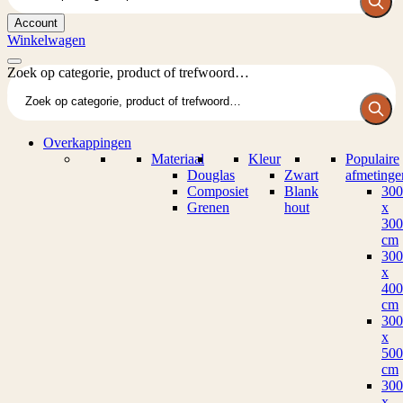
Account
Winkelwagen
Zoek op categorie, product of trefwoord…
Overkappingen
Materiaal
Kleur
Populaire
Douglas
Zwart
afmetinge
Composiet
Blank
300
Grenen
hout
x
300
cm
300
x
400
cm
300
x
500
cm
300
x