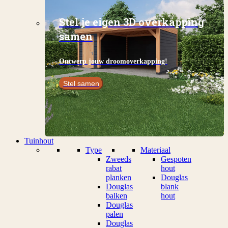
Stel je eigen 3D overkapping
samen
Ontwerp jouw droomoverkapping!
Stel samen
Tuinhout
Type
Materiaal
Zweeds
Gespoten
rabat
hout
planken
Douglas
Douglas
blank
balken
hout
Douglas
palen
Douglas