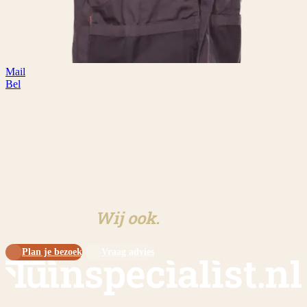
Mail
Bel
Klaar om aan jouw tuin te
beginnen?
Wij ook.
Plan je bezoek
Vraag advies