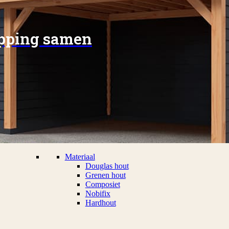
apping samen
Materiaal
Douglas hout
Grenen hout
Composiet
Nobifix
Hardhout