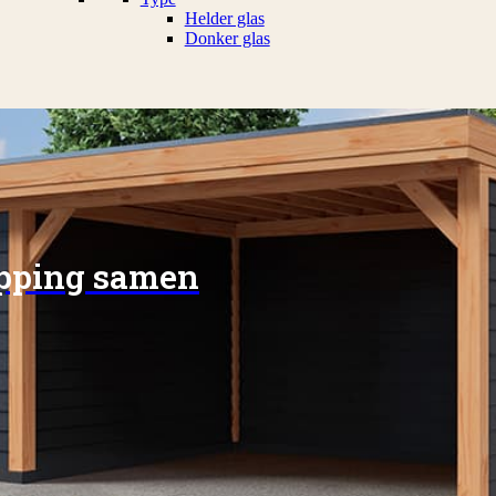
Helder glas
Donker glas
apping samen