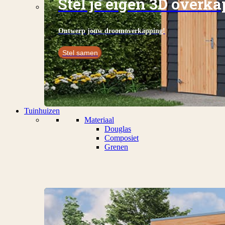
Stel je eigen 3D overk
Ontwerp jouw droomoverkapping!
Stel samen
Tuinhuizen
Materiaal
Douglas
Composiet
Grenen