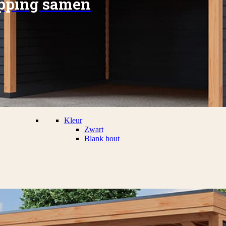
apping samen
Kleur
Zwart
Blank hout