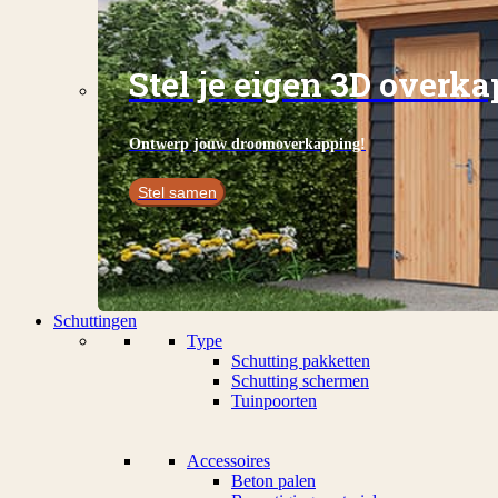
Stel je eigen 3D overk
Ontwerp jouw droomoverkapping!
Stel samen
Schuttingen
Type
Schutting pakketten
Schutting schermen
Tuinpoorten
Accessoires
Beton palen