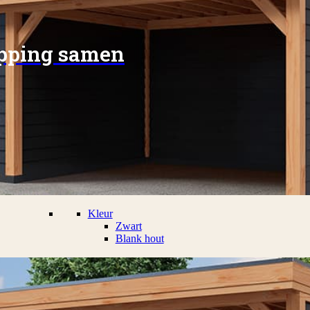
apping samen
Kleur
Zwart
Blank hout