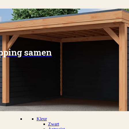
apping samen
Kleur
Zwart