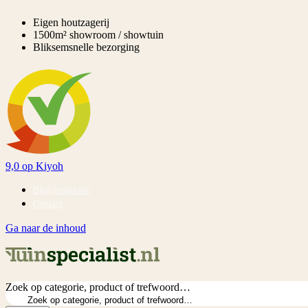
Eigen houtzagerij
1500m² showroom / showtuin
Bliksemsnelle bezorging
9,0
op Kiyoh
Blog/inspiratie
Contact
Ga naar de inhoud
Zoek op categorie, product of trefwoord…