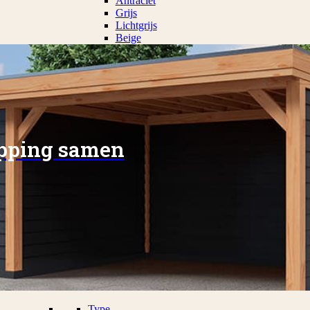
Antraciet
Grijs
Lichtgrijs
Beige
apping samen
Type