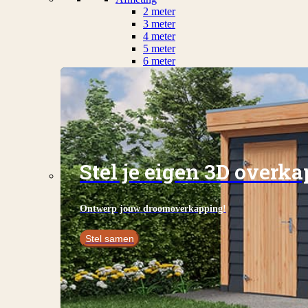
2 meter
3 meter
4 meter
5 meter
6 meter
Stel je eigen 3D overk
Ontwerp jouw droomoverkapping!
Stel samen