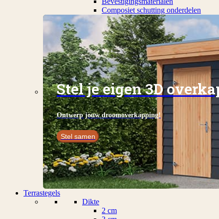
Bevestigingsmaterialen
Composiet schutting onderdelen
Stel je eigen 3D overk
Ontwerp jouw droomoverkapping!
Stel samen
Terrastegels
Dikte
2 cm