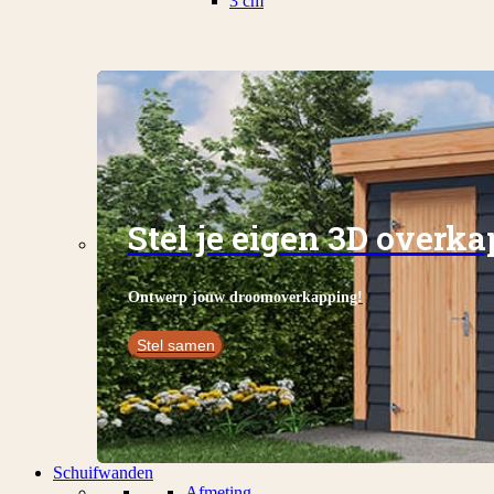
3 cm
Stel je eigen 3D overk
Ontwerp jouw droomoverkapping!
Stel samen
Schuifwanden
Afmeting