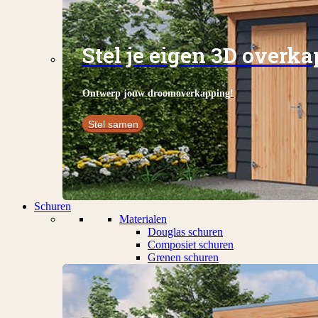
Stel je eigen 3D overk
Ontwerp jouw droomoverkapping!
Stel samen
Schuren
Materialen
Douglas schuren
Composiet schuren
Grenen schuren