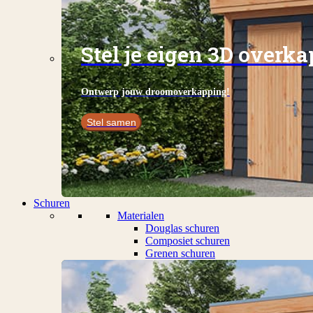
Stel je eigen 3D overk
Ontwerp jouw droomoverkapping!
Stel samen
Schuren
Materialen
Douglas schuren
Composiet schuren
Grenen schuren