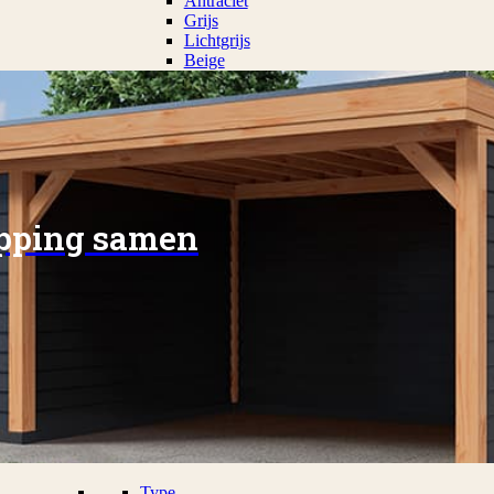
Antraciet
Grijs
Lichtgrijs
Beige
apping samen
Type