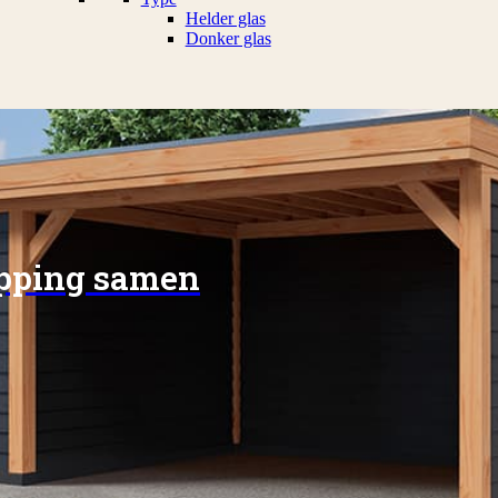
Helder glas
Donker glas
apping samen