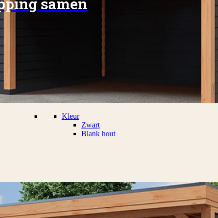
apping samen
Kleur
Zwart
Blank hout