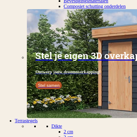
Bevestigingsmaterialen
Composiet schutting onderdelen
Stel je eigen 3D overk
Ontwerp jouw droomoverkapping!
Stel samen
Terrastegels
Dikte
2 cm