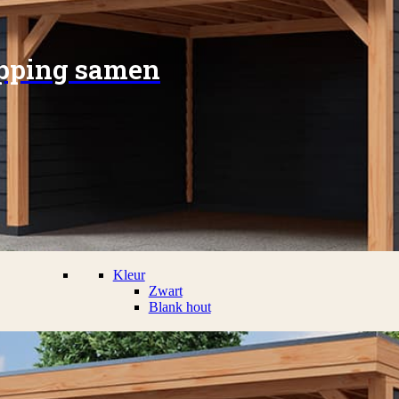
apping samen
Kleur
Zwart
Blank hout