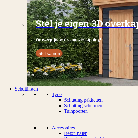
Stel je eigen 3D overk
Ontwerp jouw droomoverkapping!
Stel samen
Schuttingen
Type
Schutting pakketten
Schutting schermen
Tuinpoorten
Accessoires
Beton palen