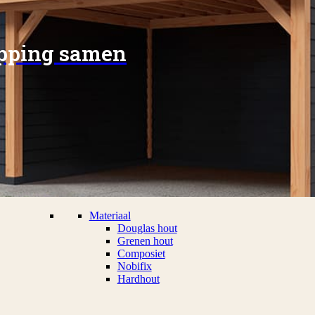
apping samen
Materiaal
Douglas hout
Grenen hout
Composiet
Nobifix
Hardhout