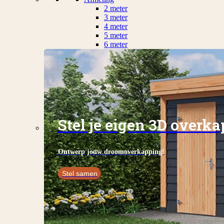
2 meter
3 meter
4 meter
5 meter
6 meter
Stel je eigen 3D overk
Ontwerp jouw droomoverkapping!
Stel samen