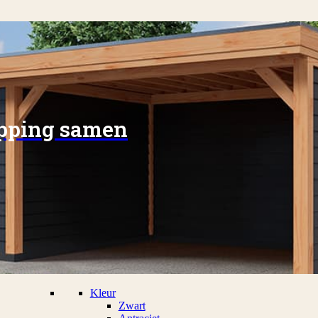
apping samen
Kleur
Zwart