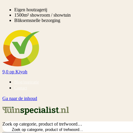
Eigen houtzagerij
1500m² showroom / showtuin
Bliksemsnelle bezorging
9,0
op Kiyoh
Blog/inspiratie
Contact
Ga naar de inhoud
Zoek op categorie, product of trefwoord…