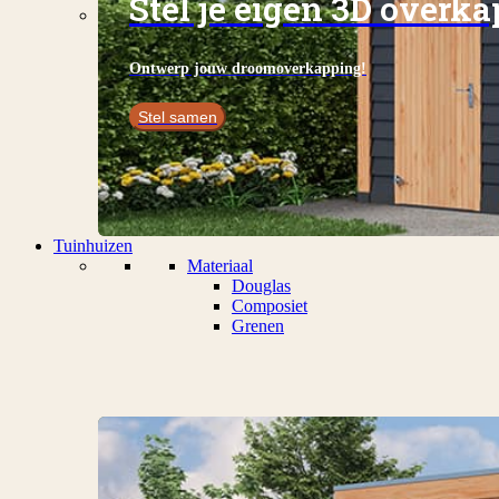
Stel je eigen 3D overk
Ontwerp jouw droomoverkapping!
Stel samen
Tuinhuizen
Materiaal
Douglas
Composiet
Grenen