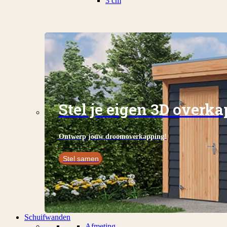
3 cm
Stel je eigen 3D overk
Ontwerp jouw droomoverkapping!
Stel samen
Schuifwanden
Afmeting