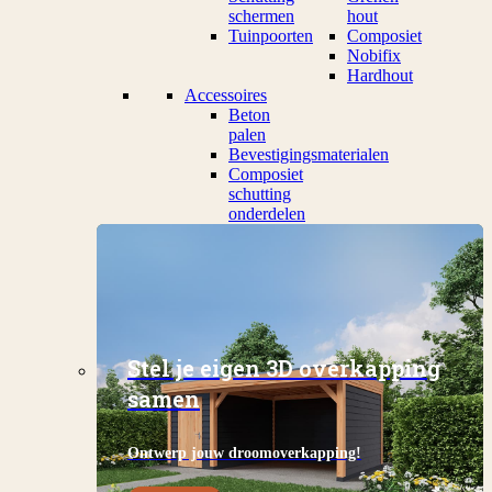
schermen
hout
Tuinpoorten
Composiet
Nobifix
Hardhout
Accessoires
Beton
palen
Bevestigingsmaterialen
Composiet
schutting
onderdelen
Stel je eigen 3D overkapping
samen
Ontwerp jouw droomoverkapping!