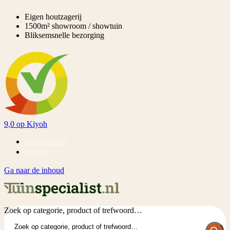
Eigen houtzagerij
1500m² showroom / showtuin
Bliksemsnelle bezorging
9,0
op Kiyoh
Blog/inspiratie
Contact
Ga naar de inhoud
Zoek op categorie, product of trefwoord…