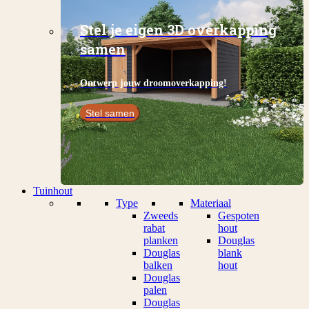
Stel je eigen 3D overkapping
samen
Ontwerp jouw droomoverkapping!
Stel samen
Tuinhout
Type
Materiaal
Zweeds
Gespoten
rabat
hout
planken
Douglas
Douglas
blank
balken
hout
Douglas
palen
Douglas