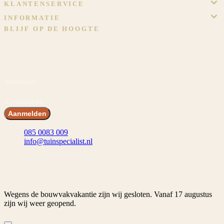
KLANTENSERVICE
INFORMATIE
BLIJF OP DE HOOGTE
Meld je aan en ontvang voordeel! En blijf op de hoogte van het
laatste nieuws, inspiraties en acties.
Voornaam
E-mailadres
Aanmelden
085 0083 009
info@tuinspecialist.nl
Tiendschuur 1 5768 SB Meijel
© 2026 Tuinspecialist.nl B.V.
Algemene voorwaarden
Privacybeleid
Cookiebeleid
Cookievoorkeuren
Wegens de bouwvakvakantie zijn wij gesloten. Vanaf 17 augustus
zijn wij weer geopend.