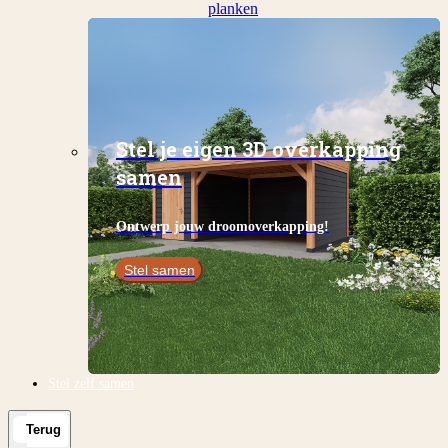
planken
Stel je eigen 3D overkapping
samen
Ontwerp jouw droomoverkapping!
Stel samen
Stel zelf samen
Terug