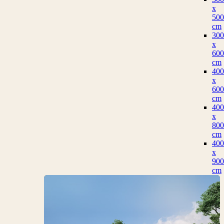
x
500
cm
300
x
600
cm
400
x
600
cm
400
x
800
cm
400
x
900
cm