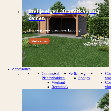
Stel je eigen 3D overkapping
samen
Ontwerp jouw droomoverkapping!
Stel samen
Accessoires
Cortenstaal
Verlichting
Com
Plantenbakken
Spotjes
wan
Vierkant
Com
Rechthoek
vlo