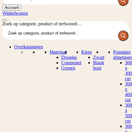
Account
Winkelwagen
Zoek op categorie, product of trefwoord…
Overkappingen
Materiaal
Kleur
Populaire
Douglas
Zwart
afmetinge
Composiet
Blank
300
Grenen
hout
x
300
cm
300
x
400
cm
300
x
500
cm
300
x