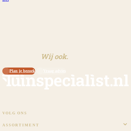
Klaar om aan jouw tuin te
beginnen?
Wij ook.
Plan je bezoek
Vraag advies
Sinds 2009 dé specialist in overkappingen en tuinschermen op maat.
Eigen werkplaats, eigen monteurs, eigen showtuin in Meijel.
VOLG ONS
ASSORTIMENT