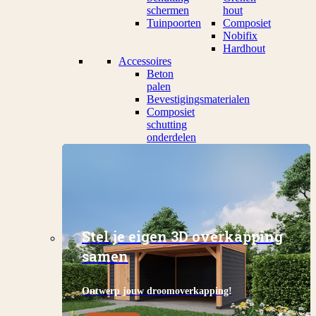
schermen
hout
Tuinpoorten
Composiet
Nobifix
Hardhout
Accessoires
Beton
palen
Bevestigingsmaterialen
Composiet
schutting
onderdelen
Stel je eigen 3D overkapping
samen
Ontwerp jouw droomoverkapping!