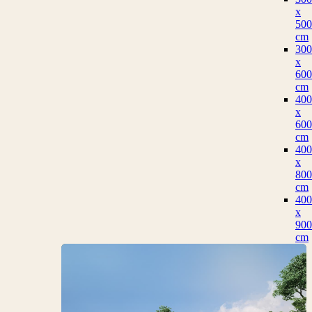
x
500
cm
300
x
600
cm
400
x
600
cm
400
x
800
cm
400
x
900
cm