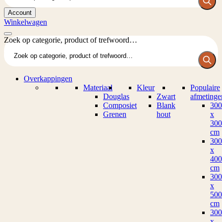
Account
Winkelwagen
Zoek op categorie, product of trefwoord…
Overkappingen
Materiaal
Kleur
Populaire
Douglas
Zwart
afmetinge
Composiet
Blank
300
Grenen
hout
x
300
cm
300
x
400
cm
300
x
500
cm
300
x