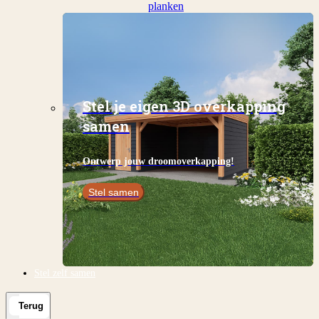
planken
Stel je eigen 3D overkapping
samen
Ontwerp jouw droomoverkapping!
Stel samen
Stel zelf samen
Terug