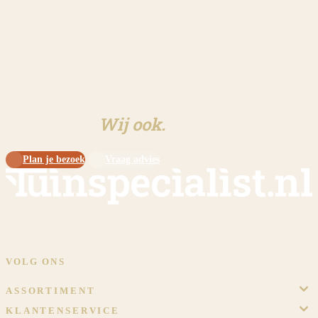
Klaar om aan jouw tuin te
beginnen?
Wij ook.
Plan je bezoek
Vraag advies
Sinds 2009 dé specialist in overkappingen en tuinschermen op maat.
Eigen werkplaats, eigen monteurs, eigen showtuin in Meijel.
VOLG ONS
ASSORTIMENT
KLANTENSERVICE