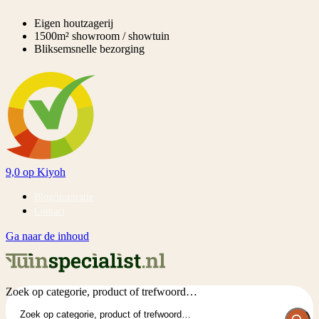
Eigen houtzagerij
1500m² showroom / showtuin
Bliksemsnelle bezorging
9,0
op Kiyoh
Blog/inspiratie
Contact
Ga naar de inhoud
Zoek op categorie, product of trefwoord…