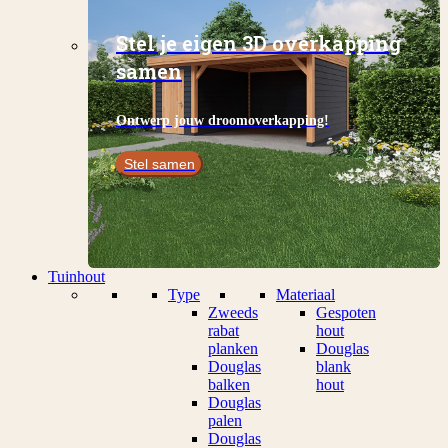
Stel je eigen 3D overkapping
samen
Ontwerp jouw droomoverkapping!
Stel samen
Tuinhout
Type
Materiaal
Zweeds
Gespoten
rabat
hout
planken
Douglas
Douglas
blank
balken
hout
Douglas
palen
Douglas