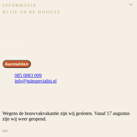
INFORMATIE
BLIJF OP DE HOOGTE
Meld je aan en ontvang voordeel! En blijf op de hoogte van het
laatste nieuws, inspiraties en acties.
Voornaam
E-mailadres
Aanmelden
085 0083 009
info@tuinspecialist.nl
Tiendschuur 1 5768 SB Meijel
© 2026 Tuinspecialist.nl B.V.
Algemene voorwaarden
Privacybeleid
Cookiebeleid
Cookievoorkeuren
Wegens de bouwvakvakantie zijn wij gesloten. Vanaf 17 augustus
zijn wij weer geopend.