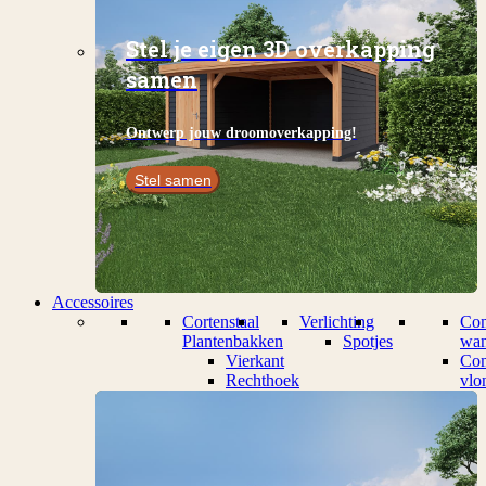
Stel je eigen 3D overkapping
samen
Ontwerp jouw droomoverkapping!
Stel samen
Accessoires
Cortenstaal
Verlichting
Com
Plantenbakken
Spotjes
wan
Vierkant
Com
Rechthoek
vlo