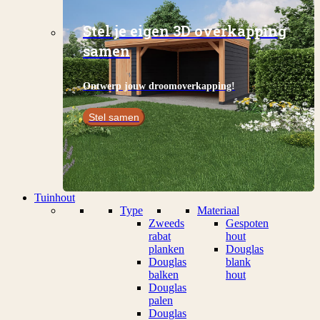
Stel je eigen 3D overkapping
samen
Ontwerp jouw droomoverkapping!
Stel samen
Tuinhout
Type
Materiaal
Zweeds
Gespoten
rabat
hout
planken
Douglas
Douglas
blank
balken
hout
Douglas
palen
Douglas