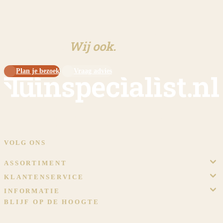
Klaar om aan jouw tuin te
beginnen?
Wij ook.
Plan je bezoek
Vraag advies
Sinds 2009 dé specialist in overkappingen en tuinschermen op maat.
Eigen werkplaats, eigen monteurs, eigen showtuin in Meijel.
VOLG ONS
ASSORTIMENT
KLANTENSERVICE
INFORMATIE
BLIJF OP DE HOOGTE
Meld je aan en ontvang voordeel! En blijf op de hoogte van het