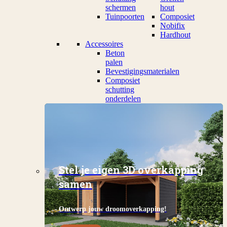
schermen
hout
Tuinpoorten
Composiet
Nobifix
Hardhout
Accessoires
Beton
palen
Bevestigingsmaterialen
Composiet
schutting
onderdelen
Stel je eigen 3D overkapping
samen
Ontwerp jouw droomoverkapping!