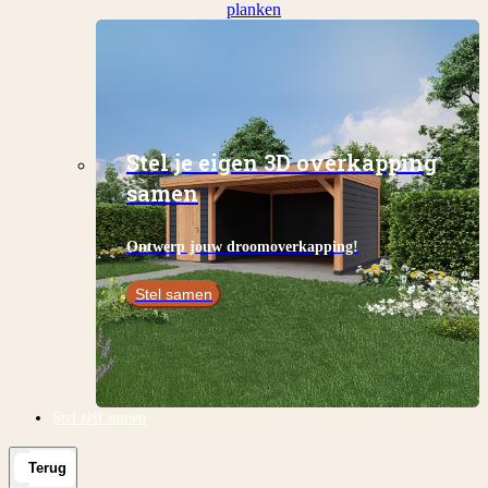
planken
Stel je eigen 3D overkapping
samen
Ontwerp jouw droomoverkapping!
Stel samen
Stel zelf samen
Terug