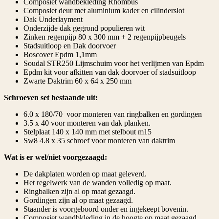
Composiet wandbekleding Rhombus
Composiet deur met aluminium kader en cilinderslot
Dak Underlayment
Onderzijde dak gegrond populieren wit
Zinken regenpijp 80 x 300 mm + 2 regenpijpbeugels
Stadsuitloop en Dak doorvoer
Boscover Epdm 1,1mm
Soudal STR250 Lijmschuim voor het verlijmen van Epdm
Epdm kit voor afkitten van dak doorvoer of stadsuitloop
Zwarte Daktrim 60 x 64 x 250 mm
Schroeven set bestaande uit:
6.0 x 180/70 voor monteren van ringbalken en gordingen
3.5 x 40 voor monteren van dak planken.
Stelplaat 140 x 140 mm met stelbout m15
Sw8 4.8 x 35 schroef voor monteren van daktrim
Wat is er wel/niet voorgezaagd:
De dakplaten worden op maat geleverd.
Het regelwerk van de wanden volledig op maat.
Ringbalken zijn al op maat gezaagd.
Gordingen zijn al op maat gezaagd.
Staander is voorgeboord onder en ingekeept bovenin.
Composiet wandbkleding in de hoogte op maat gezaagd.