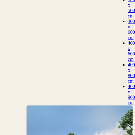
x
500
cm
300
x
600
cm
400
x
600
cm
400
x
800
cm
400
x
900
cm