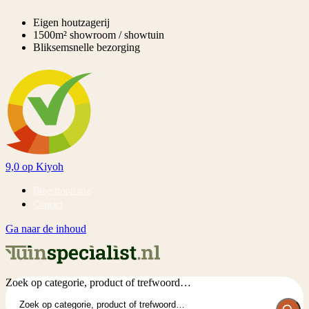
Eigen houtzagerij
1500m² showroom / showtuin
Bliksemsnelle bezorging
9,0
op Kiyoh
Blog/inspiratie
Contact
Ga naar de inhoud
Zoek op categorie, product of trefwoord…