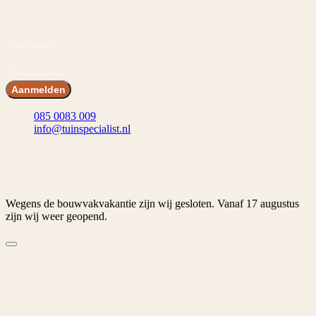
laatste nieuws, inspiraties en acties.
Voornaam
E-mailadres
Aanmelden
085 0083 009
info@tuinspecialist.nl
Tiendschuur 1 5768 SB Meijel
© 2026 Tuinspecialist.nl B.V.
Algemene voorwaarden
Privacybeleid
Cookiebeleid
Cookievoorkeuren
Wegens de bouwvakvakantie zijn wij gesloten. Vanaf 17 augustus
zijn wij weer geopend.