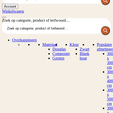
Account
Winkelwagen
Zoek op categorie, product of trefwoord…
Overkappingen
Materiaal
Kleur
Populaire
Douglas
Zwart
afmetinge
Composiet
Blank
300
Grenen
hout
x
300
cm
300
x
400
cm
300
x
500
cm
300
x