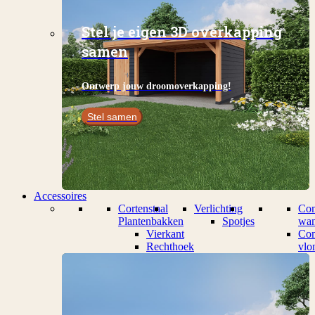
Stel je eigen 3D overkapping
samen
Ontwerp jouw droomoverkapping!
Stel samen
Accessoires
Cortenstaal
Verlichting
Com
Plantenbakken
Spotjes
wan
Vierkant
Com
Rechthoek
vlo