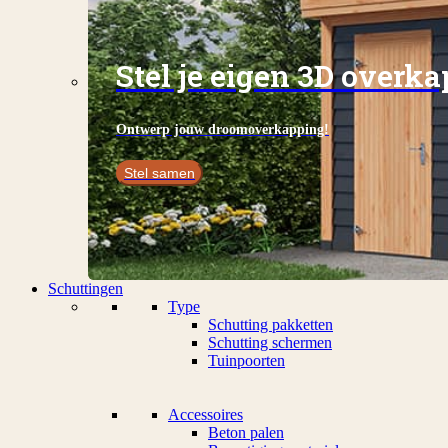
Stel je eigen 3D overk
Ontwerp jouw droomoverkapping!
Stel samen
Schuttingen
Type
Schutting pakketten
Schutting schermen
Tuinpoorten
Accessoires
Beton palen