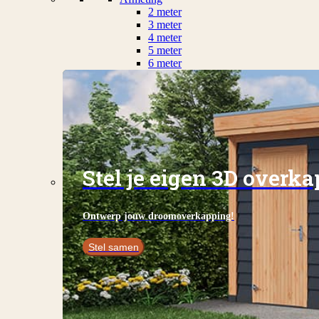
2 meter
3 meter
4 meter
5 meter
6 meter
Stel je eigen 3D overk
Ontwerp jouw droomoverkapping!
Stel samen