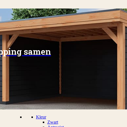
apping samen
Kleur
Zwart