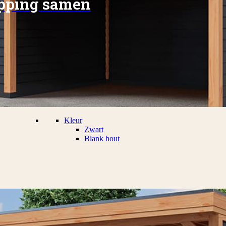
apping samen
Kleur
Zwart
Blank hout