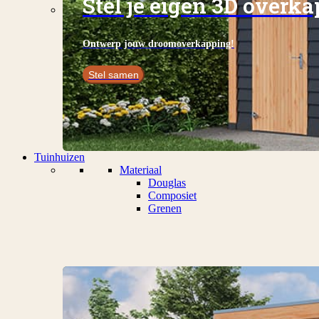
Stel je eigen 3D overk
Ontwerp jouw droomoverkapping!
Stel samen
Tuinhuizen
Materiaal
Douglas
Composiet
Grenen