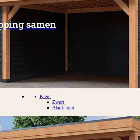
apping samen
Kleur
Zwart
Blank hout