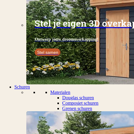
Stel je eigen 3D overk
Ontwerp jouw droomoverkapping!
Stel samen
Schuren
Materialen
Douglas schuren
Composiet schuren
Grenen schuren