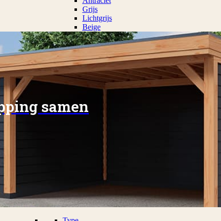
Antraciet
Grijs
Lichtgrijs
Beige
apping samen
Type