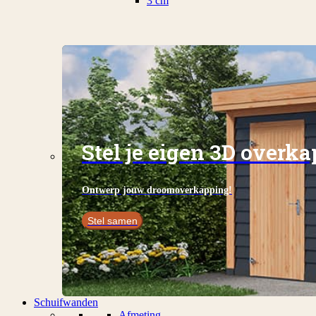
3 cm
Stel je eigen 3D overk
Ontwerp jouw droomoverkapping!
Stel samen
Schuifwanden
Afmeting