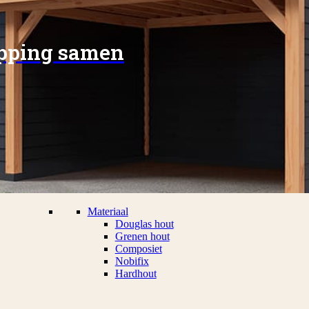
apping samen
Materiaal
Douglas hout
Grenen hout
Composiet
Nobifix
Hardhout