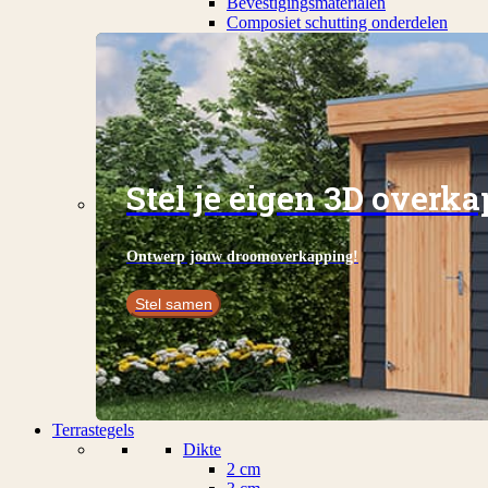
Bevestigingsmaterialen
Composiet schutting onderdelen
Stel je eigen 3D overk
Ontwerp jouw droomoverkapping!
Stel samen
Terrastegels
Dikte
2 cm