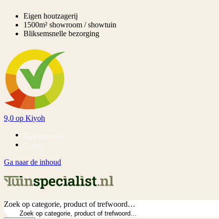
Eigen houtzagerij
1500m² showroom / showtuin
Bliksemsnelle bezorging
9,0
op Kiyoh
Blog/inspiratie
Contact
Ga naar de inhoud
Zoek op categorie, product of trefwoord…