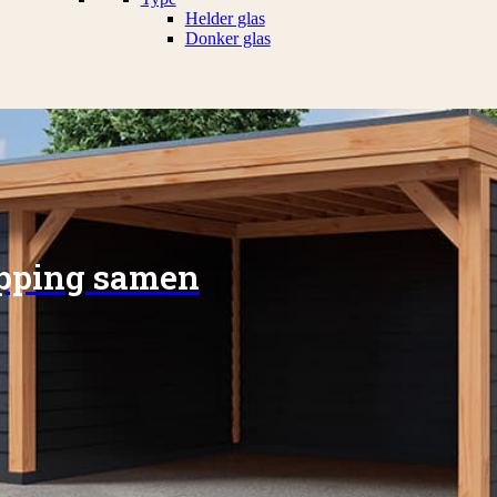
Helder glas
Donker glas
apping samen