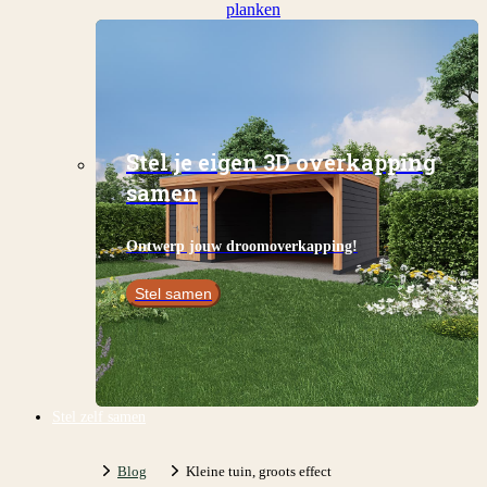
planken
Stel je eigen 3D overkapping
samen
Ontwerp jouw droomoverkapping!
Stel samen
Stel zelf samen
Blog
Kleine tuin, groots effect