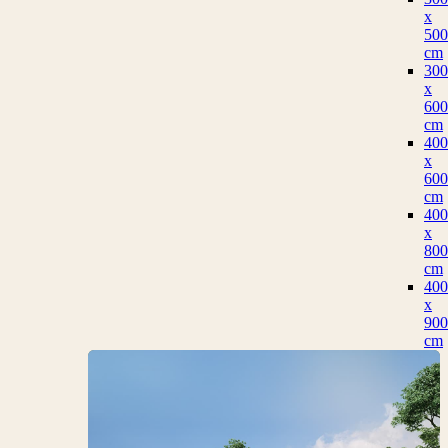
x
500
cm
300
x
600
cm
400
x
600
cm
400
x
800
cm
400
x
900
cm