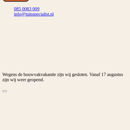
085 0083 009
info@tuinspecialist.nl
Tiendschuur 1 5768 SB Meijel
© 2026 Tuinspecialist.nl B.V.
Algemene voorwaarden
Privacybeleid
Cookiebeleid
Cookievoorkeuren
Wegens de bouwvakvakantie zijn wij gesloten. Vanaf 17 augustus
zijn wij weer geopend.