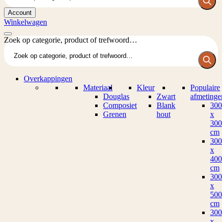
Account
Winkelwagen
Zoek op categorie, product of trefwoord…
Overkappingen
Materiaal
Kleur
Populaire
Douglas
Zwart
afmetinge
Composiet
Blank
300
Grenen
hout
x
300
cm
300
x
400
cm
300
x
500
cm
300
x