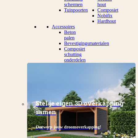
schermen
hout
Tuinpoorten
Composiet
Nobifix
Hardhout
Accessoires
Beton
palen
Bevestigingsmaterialen
Composiet
schutting
onderdelen
Stel je eigen 3D overkapping
samen
Ontwerp jouw droomoverkapping!