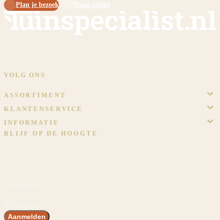
Plan je bezoek
Vraag advies
Sinds 2009 dé specialist in overkappingen en tuinschermen op maat.
Eigen werkplaats, eigen monteurs, eigen showtuin in Meijel.
VOLG ONS
ASSORTIMENT
KLANTENSERVICE
INFORMATIE
BLIJF OP DE HOOGTE
Meld je aan en ontvang voordeel! En blijf op de hoogte van het
laatste nieuws, inspiraties en acties.
Voornaam
E-mailadres
Aanmelden