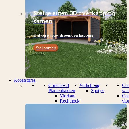
Stel je eigen 3D overkapping
samen
Ontwerp jouw droomoverkapping!
Stel samen
Accessoires
Cortenstaal
Verlichting
Com
Plantenbakken
Spotjes
wan
Vierkant
Com
Rechthoek
vlo