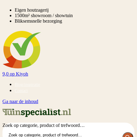
Eigen houtzagerij
1500m² showroom / showtuin
Bliksemsnelle bezorging
9,0
op Kiyoh
Blog/inspiratie
Contact
Ga naar de inhoud
Zoek op categorie, product of trefwoord…