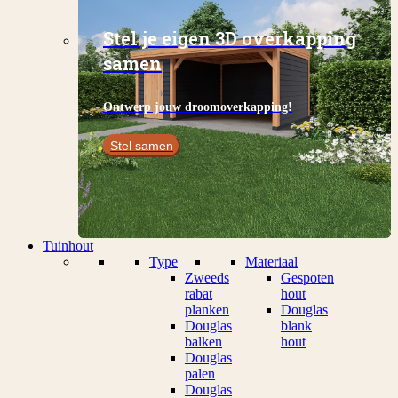
Stel je eigen 3D overkapping
samen
Ontwerp jouw droomoverkapping!
Stel samen
Tuinhout
Type
Materiaal
Zweeds
Gespoten
rabat
hout
planken
Douglas
Douglas
blank
balken
hout
Douglas
palen
Douglas