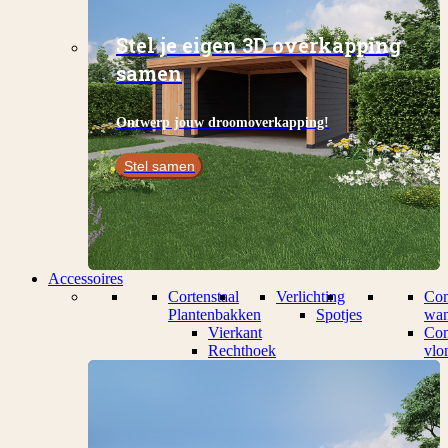
Stel je eigen 3D overkapping
samen
Ontwerp jouw droomoverkapping!
Stel samen
Accessoires
Cortenstaal
Verlichting
Com
Plantenbakken
Spotjes
wan
Vierkant
Com
Rechthoek
vlo