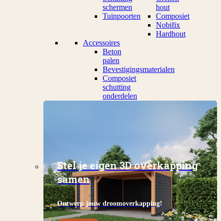
schermen
hout
Tuinpoorten
Composiet
Nobifix
Hardhout
Accessoires
Beton
palen
Bevestigingsmaterialen
Composiet
schutting
onderdelen
Stel je eigen 3D overkapping
samen
Ontwerp jouw droomoverkapping!