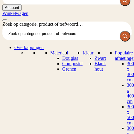
Account
Winkelwagen
Zoek op categorie, product of trefwoord…
Overkappingen
Materiaal
Kleur
Populaire
Douglas
Zwart
afmetinge
Composiet
Blank
300
Grenen
hout
x
300
cm
300
x
400
cm
300
x
500
cm
300
x