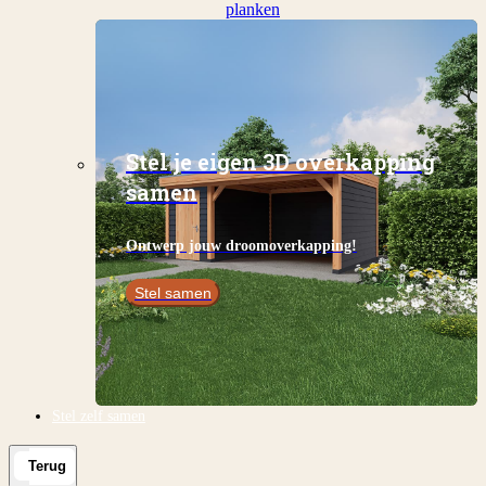
planken
Stel je eigen 3D overkapping
samen
Ontwerp jouw droomoverkapping!
Stel samen
Stel zelf samen
Terug