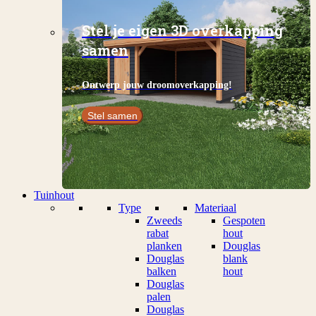
Stel je eigen 3D overkapping
samen
Ontwerp jouw droomoverkapping!
Stel samen
Tuinhout
Type
Materiaal
Zweeds
Gespoten
rabat
hout
planken
Douglas
Douglas
blank
balken
hout
Douglas
palen
Douglas