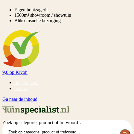
Eigen houtzagerij
1500m² showroom / showtuin
Bliksemsnelle bezorging
9,0
op Kiyoh
Blog/inspiratie
Contact
Ga naar de inhoud
Zoek op categorie, product of trefwoord…