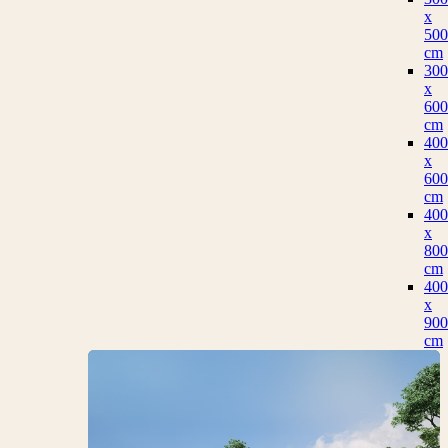
x
500
cm
300
x
600
cm
400
x
600
cm
400
x
800
cm
400
x
900
cm